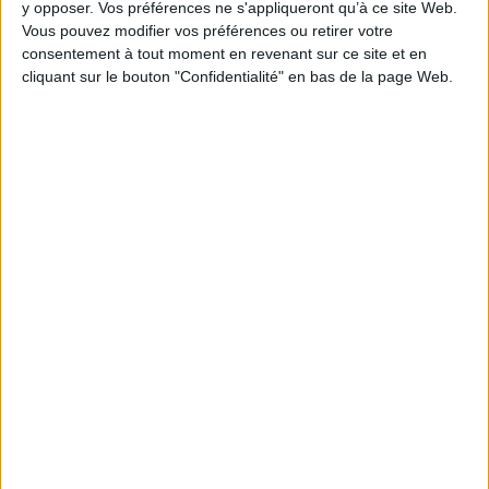
y opposer. Vos préférences ne s'appliqueront qu’à ce site Web.
Vous pouvez modifier vos préférences ou retirer votre
consentement à tout moment en revenant sur ce site et en
1
cliquant sur le bouton "Confidentialité" en bas de la page Web.
Découvrez nos Newsletters Mollat !
JE M'INSCRIS
Informations pratiques
Conditions d'utilisation du site
Qui sommes-nous
Mentions Légales
Frais de port & Livraison
Conditions Générales de Vente
À votre service
Offres d'emploi