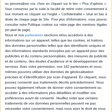
SÉRIE
DISPONIBILITÉ
Jean-Pierre Marielle : le
lyrique et le baroque
disponible (1)
Auteur :
Stéphane Koechlin
Nous et nos
partenaires
stockons et/ou accédons à des
Éditeur(s) :
Rocher
informations sur un appareil, telles que les cookies, et traitons
des données personnelles telles que des identifiants uniques et
Biographie de l'acteur
disparu le 24 avril 2019.
des informations standards envoyées par un appareil pour des
L'auteur retrace son
publicités et du contenu personnalisés, des mesures de publicité
parcours dans les années
et de contenu, des études d'audience et le développement de
1950 notamment au
services.
Avec votre permission, nos 162 partenaires et nous-
Conservatoire national
mêmes pouvons utiliser des données de géolocalisation
supérieur d'art dramatique,
et ses rencontres avec le
précises et d’identification par scan d'appareil. En cliquant, vous
monde du théâtre et du
pouvez consentir aux traitements décrits précédemment. Vous
cinéma. Avec des interviews
pouvez également refuser de donner votre consentement ou
et des confidences de proc...
accéder à des informations plus détaillées et modifier vos
22,50 €
préférences avant de consentir.
Veuillez noter que certains
Disponible chez l'éditeur
traitements de vos données personnelles peuvent ne pas
AJOUTER AU PANIER
nécessiter votre consentement, mais vous avez le droit de vous