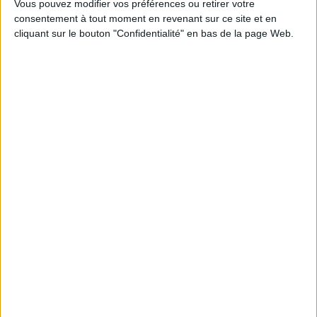
Vous pouvez modifier vos préférences ou retirer votre
consentement à tout moment en revenant sur ce site et en
cliquant sur le bouton "Confidentialité" en bas de la page Web.
Découvrez nos Newsletters Mollat !
JE M'INSCRIS
Informations pratiques
Conditions d'utilisation du site
Qui sommes-nous
Mentions Légales
Frais de port & Livraison
Conditions Générales de Vente
À votre service
Offres d'emploi
Offres Partenaires
À découvrir