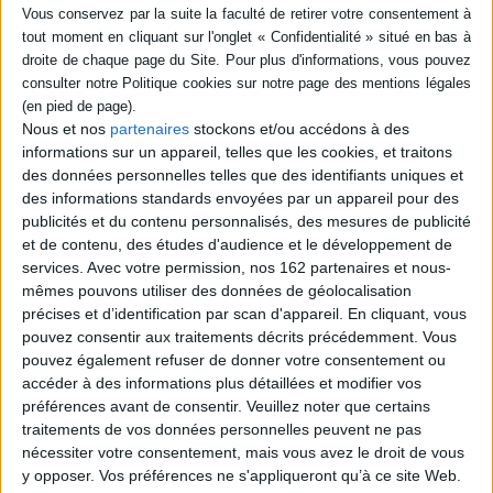
SÉRIE
DISPONIBILITÉ
Le roman de Saint Louis
Nous et nos
partenaires
stockons et/ou accédons à des
epuise (1)
Auteur :
Philippe de Villiers
informations sur un appareil, telles que les cookies, et traitons
Éditeur(s) :
Rocher
des données personnelles telles que des identifiants uniques et
des informations standards envoyées par un appareil pour des
Cette biographie romancée
revient sur l'oeuvre de Louis
publicités et du contenu personnalisés, des mesures de publicité
IX, qui mit fin à la première
et de contenu, des études d'audience et le développement de
guerre contre les Anglais et
services.
Avec votre permission, nos 162 partenaires et nous-
à la croisade des Albigeois,
mêmes pouvons utiliser des données de géolocalisation
modernisa l'administration,
rétablit l'autorité royale et de
précises et d’identification par scan d'appareil. En cliquant, vous
bonnes relations avec le
pouvez consentir aux traitements décrits précédemment. Vous
royaume d'Aragon. Paris
pouvez également refuser de donner votre consentement ou
occupa à cett...
accéder à des informations plus détaillées et modifier vos
8,95 €
préférences avant de consentir.
Veuillez noter que certains
Indisponible
traitements de vos données personnelles peuvent ne pas
nécessiter votre consentement, mais vous avez le droit de vous
y opposer. Vos préférences ne s'appliqueront qu’à ce site Web.
1