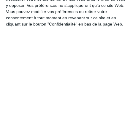
y opposer. Vos préférences ne s'appliqueront qu’à ce site Web.
AJOUTER AU PANIER
Vous pouvez modifier vos préférences ou retirer votre
consentement à tout moment en revenant sur ce site et en
cliquant sur le bouton "Confidentialité" en bas de la page Web.
1
Découvrez nos Newsletters Mollat !
JE M'INSCRIS
Informations pratiques
Conditions d'utilisation du site
Qui sommes-nous
Mentions Légales
Frais de port & Livraison
Conditions Générales de Vente