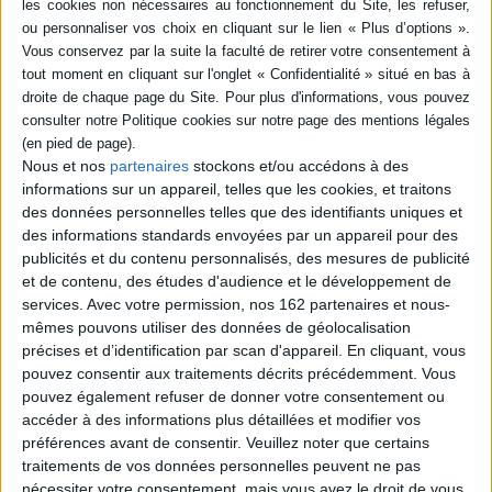
livre (1)
SÉRIE
Voix ancestrales :
conversations avec N. Scott
Momaday
DISPONIBILITÉ
Nous et nos
partenaires
stockons et/ou accédons à des
Personne interviewée :
N. Scott
informations sur un appareil, telles que les cookies, et traitons
Momaday
disponible (1)
des données personnelles telles que des identifiants uniques et
Éditeur(s) :
Rocher
des informations standards envoyées par un appareil pour des
Dialogue ethno-littéraire
publicités et du contenu personnalisés, des mesures de publicité
avec N.S. Momaday, auteur
et de contenu, des études d'audience et le développement de
indien américain ayant
obtenu le prix Pulitzer en
services.
Avec votre permission, nos 162 partenaires et nous-
1969 pour La maison de
mêmes pouvons utiliser des données de géolocalisation
l'aube, évoquant la
précises et d’identification par scan d'appareil. En cliquant, vous
littérature et l'histoire
pouvez consentir aux traitements décrits précédemment. Vous
amérindiennes. Il est
question de langage, de
pouvez également refuser de donner votre consentement ou
littérature, d'esthétique et
accéder à des informations plus détaillées et modifier vos
de spiritualité. L'éc...
préférences avant de consentir.
Veuillez noter que certains
20,00 €
traitements de vos données personnelles peuvent ne pas
Disponible chez l'éditeur
nécessiter votre consentement, mais vous avez le droit de vous