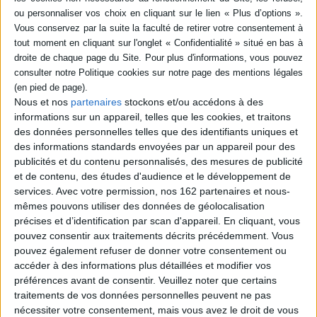
livre (1)
SÉRIE
Les visiteurs d'histoire :
DISPONIBILITÉ
quand l'histoire de France
s'invite chez moi
Nous et nos
partenaires
stockons et/ou accédons à des
Auteur :
Bruno Solo
disponible (1)
informations sur un appareil, telles que les cookies, et traitons
Éditeur(s) :
Rocher
des données personnelles telles que des identifiants uniques et
Sous forme de courts
des informations standards envoyées par un appareil pour des
chapitres enrichis de
publicités et du contenu personnalisés, des mesures de publicité
dialogues humoristiques,
et de contenu, des études d'audience et le développement de
Bruno Solo évoque des
personnages de l'histoire de
services.
Avec votre permission, nos 162 partenaires et nous-
France : Clovis, Eloi, Alcuin,
mêmes pouvons utiliser des données de géolocalisation
Aliénor d'Aquitaine,
précises et d’identification par scan d'appareil. En cliquant, vous
Christine de Pizan, Michel
pouvez consentir aux traitements décrits précédemment. Vous
de l'Hospital, Théophraste
Renaudot, René-Robert
pouvez également refuser de donner votre consentement ou
Cavelier, le Chevali...
accéder à des informations plus détaillées et modifier vos
18,90 €
préférences avant de consentir.
Veuillez noter que certains
Disponible chez l'éditeur
traitements de vos données personnelles peuvent ne pas
nécessiter votre consentement, mais vous avez le droit de vous
AJOUTER AU PANIER