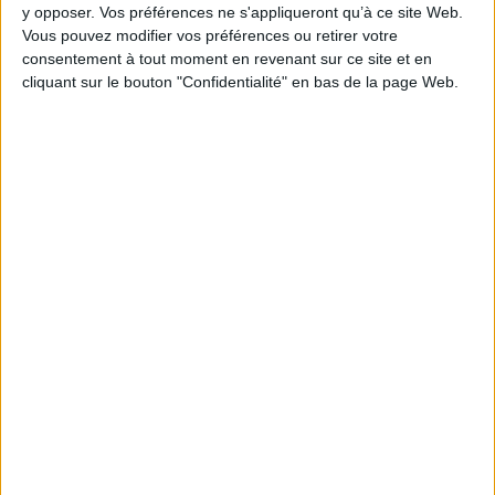
y opposer. Vos préférences ne s'appliqueront qu’à ce site Web.
Vous pouvez modifier vos préférences ou retirer votre
consentement à tout moment en revenant sur ce site et en
cliquant sur le bouton "Confidentialité" en bas de la page Web.
1
Découvrez nos Newsletters Mollat !
JE M'INSCRIS
Informations pratiques
Conditions d'utilisation du site
Qui sommes-nous
Mentions Légales
Frais de port & Livraison
Conditions Générales de Vente
À votre service