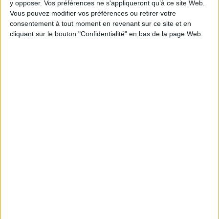
y opposer. Vos préférences ne s'appliqueront qu’à ce site Web.
Vous pouvez modifier vos préférences ou retirer votre
consentement à tout moment en revenant sur ce site et en
1
cliquant sur le bouton "Confidentialité" en bas de la page Web.
Découvrez nos Newsletters Mollat !
JE M'INSCRIS
Informations pratiques
Conditions d'utilisation du site
Qui sommes-nous
Mentions Légales
Frais de port & Livraison
Conditions Générales de Vente
À votre service
Offres d'emploi