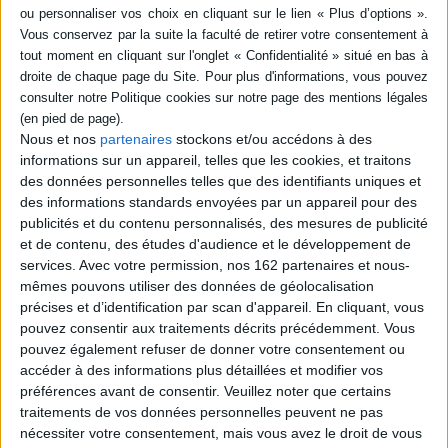
livre (1)
SÉRIE
24 heurs et malheurs du
Mans
Auteur :
Stéphane Bois
Nous et nos
partenaires
stockons et/ou accédons à des
DISPONIBILITÉ
Éditeur(s) :
Rocher
informations sur un appareil, telles que les cookies, et traitons
des données personnelles telles que des identifiants uniques et
A l'occasion du centenaire
disponible (1)
des 24 Heures du Mans, les
des informations standards envoyées par un appareil pour des
auteurs relatent son histoire
publicités et du contenu personnalisés, des mesures de publicité
à travers 24 chapitres
et de contenu, des études d'audience et le développement de
racontant chacun un épisode
services.
Avec votre permission, nos 162 partenaires et nous-
tragique ou glorieux de cette
mythique course
mêmes pouvons utiliser des données de géolocalisation
automobile. Ils évoquent
précises et d’identification par scan d'appareil. En cliquant, vous
également les figures
pouvez consentir aux traitements décrits précédemment. Vous
légendaires de ce circuit : W.
pouvez également refuser de donner votre consentement ou
Mairesse...
accéder à des informations plus détaillées et modifier vos
19,90 €
préférences avant de consentir.
Veuillez noter que certains
Disponible chez l'éditeur
traitements de vos données personnelles peuvent ne pas
AJOUTER AU PANIER
nécessiter votre consentement, mais vous avez le droit de vous