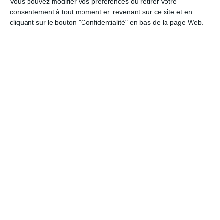
Vous pouvez modifier vos préférences ou retirer votre
consentement à tout moment en revenant sur ce site et en
Découvrez nos Newsletters Mollat !
cliquant sur le bouton "Confidentialité" en bas de la page Web.
JE M'INSCRIS
Informations pratiques
Conditions d'utilisation du site
Qui sommes-nous
Mentions Légales
Frais de port & Livraison
Conditions Générales de Vente
À votre service
Offres d'emploi
Offres Partenaires
À découvrir