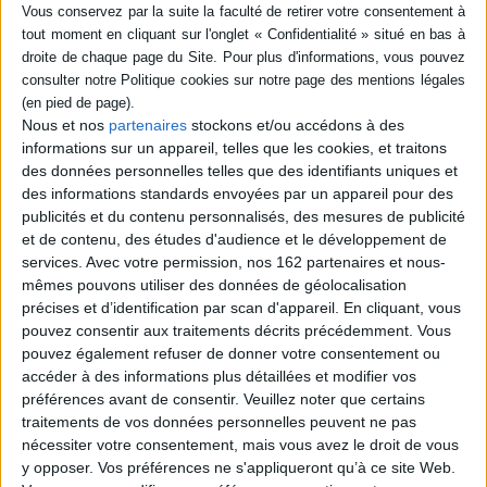
coffret (1)
SÉRIE
Jean Cocteau : coffret
Nous et nos
partenaires
stockons et/ou accédons à des
DISPONIBILITÉ
Auteur :
Jean Cocteau
informations sur un appareil, telles que les cookies, et traitons
Éditeur(s) :
Rocher
disponible (1)
des données personnelles telles que des identifiants uniques et
Des textes représentatifs de
des informations standards envoyées par un appareil pour des
la multiplicité du talent de J.
publicités et du contenu personnalisés, des mesures de publicité
Cocteau : poète, réalisateur,
et de contenu, des études d'audience et le développement de
auteur de théâtre,
chroniqueur de la vie
services.
Avec votre permission, nos 162 partenaires et nous-
culturelle parisienne, entre
mêmes pouvons utiliser des données de géolocalisation
autres. ©Electre 2026
précises et d’identification par scan d'appareil. En cliquant, vous
25,00 €
pouvez consentir aux traitements décrits précédemment. Vous
Disponible chez l'éditeur
pouvez également refuser de donner votre consentement ou
accéder à des informations plus détaillées et modifier vos
AJOUTER AU PANIER
préférences avant de consentir.
Veuillez noter que certains
traitements de vos données personnelles peuvent ne pas
nécessiter votre consentement, mais vous avez le droit de vous
y opposer. Vos préférences ne s'appliqueront qu’à ce site Web.
1