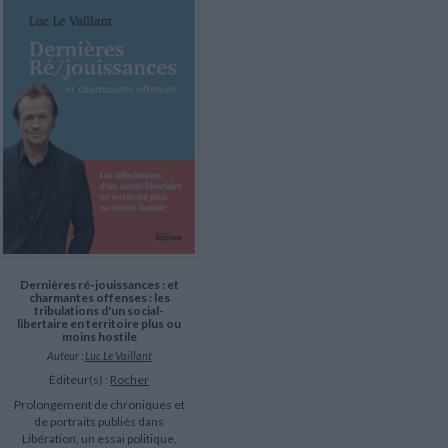
LITTÉRATURE DE VOYAGE
Dictionnaires Français
Histoire moderne
Relations et politiques
internationales
Dictionnaires Bilingues
Récits des voyageurs et des
Histoire contemporaine
explorateurs
Sécurité nationale - Défense
Langues universitaires -
BIOGRAPHIES HISTORIQUES
Dictionnaires et méthodes
ECOLOGIE - ENVIRONNEMENT
Biographies historiques
Méthodes Langues Grand public
Ecologie
Français langues étrangères
HISTOIRE - GÉNÉRALITÉS
Historiographie
Etudes historiques
Généalogie - Héraldique
Franc-maçonnerie
Dernières ré-jouissances : et
charmantes offenses : les
tribulations d'un social-
libertaire en territoire plus ou
moins hostile
Auteur :
Luc Le Vaillant
Éditeur(s) :
Rocher
Prolongement de chroniques et
de portraits publiés dans
Libération, un essai politique,