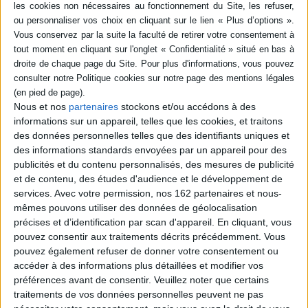
livre (1)
SÉRIE
Démographie, la bombe
DISPONIBILITÉ
tranquille : pourquoi tout va
changer et comment nous y
préparer
disponible (1)
Nous et nos
partenaires
stockons et/ou accédons à des
Auteur :
Thibault Prebay
informations sur un appareil, telles que les cookies, et traitons
Éditeur(s) :
Rocher
des données personnelles telles que des identifiants uniques et
des informations standards envoyées par un appareil pour des
L'économiste dresse un état
des lieux des changements
publicités et du contenu personnalisés, des mesures de publicité
profonds qui vont affecter
et de contenu, des études d'audience et le développement de
les sociétés et le système
services.
Avec votre permission, nos 162 partenaires et nous-
économique sous l'effet de
mêmes pouvons utiliser des données de géolocalisation
l'évolution démographique
précises et d’identification par scan d'appareil. En cliquant, vous
dans les prochaines
décennies. Il montre la
pouvez consentir aux traitements décrits précédemment. Vous
nécessité d'anticiper et
pouvez également refuser de donner votre consentement ou
d'accompagner la
accéder à des informations plus détaillées et modifier vos
décroissance en repe...
préférences avant de consentir.
Veuillez noter que certains
19,90 €
traitements de vos données personnelles peuvent ne pas
En stock *
*stock limité