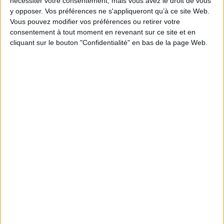
nécessiter votre consentement, mais vous avez le droit de vous
y opposer. Vos préférences ne s'appliqueront qu’à ce site Web.
AJOUTER AU PANIER
Vous pouvez modifier vos préférences ou retirer votre
consentement à tout moment en revenant sur ce site et en
cliquant sur le bouton "Confidentialité" en bas de la page Web.
1
Découvrez nos Newsletters Mollat !
JE M'INSCRIS
Informations pratiques
Conditions d'utilisation du site
Qui sommes-nous
Mentions Légales
Frais de port & Livraison
Conditions Générales de Vente