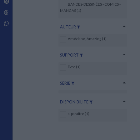
Pinterest
Techniques de construction
BANDES-DESSINÉES - COMICS -
SCIENCE FICTION ET FANTASY
Vie familiale
Disciplines paramédicales
Matériaux de l’architecture
MANGAS (1)
Littérature SF et Fantasy
Threads
Ouvrages Généraux
Urbanisme
SOCIOLOGIE
Sociologie générale
Whatsapp
AUTEUR
Travail social
Santé et société
Améziane, Amazing (1)
ETHNOLOGIE
Anthropologie
SUPPORT
Ethnologie par pays
livre (1)
SÉRIE
DISPONIBILITÉ
a-paraitre (1)