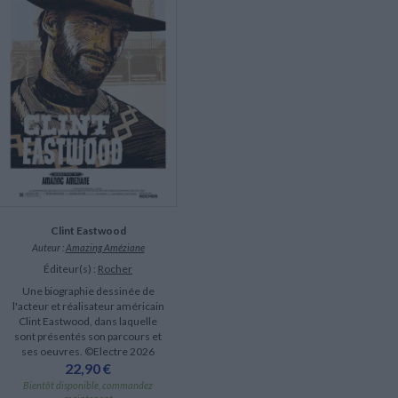
LITTÉRATURE DE VOYAGE
Dictionnaires Français
Histoire moderne
Relations et politiques
internationales
Dictionnaires Bilingues
Récits des voyageurs et des
Histoire contemporaine
explorateurs
Sécurité nationale - Défense
Langues universitaires -
BIOGRAPHIES HISTORIQUES
Dictionnaires et méthodes
ECOLOGIE - ENVIRONNEMENT
Biographies historiques
Méthodes Langues Grand public
Ecologie
Français langues étrangères
HISTOIRE - GÉNÉRALITÉS
Historiographie
Etudes historiques
Généalogie - Héraldique
Franc-maçonnerie
Clint Eastwood
Auteur :
Amazing Améziane
Éditeur(s) :
Rocher
Une biographie dessinée de
l'acteur et réalisateur américain
Clint Eastwood, dans laquelle
sont présentés son parcours et
ses oeuvres. ©Electre 2026
22,90 €
Bientôt disponible, commandez