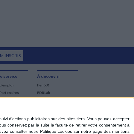
 M'INSCRIS
e service
À découvrir
d'emploi
FeniXX
Partenaires
EDRLab
RetroNews
BnF : portail des métiers
du livre
Cercle de la librairie
Les chèques cadeaux
Mollat