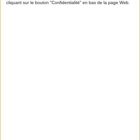
cliquant sur le bouton "Confidentialité" en bas de la page Web.
Informations pratiques
Conditions d'utilisation du site
Qui sommes-nous
Mentions Légales
Frais de port & Livraison
Conditions Générales de Vente
À votre service
Offres d'emploi
Offres Partenaires
À découvrir
FeniXX
EDRLab
RetroNews
BnF : portail des métiers du livre
Cercle de la librairie