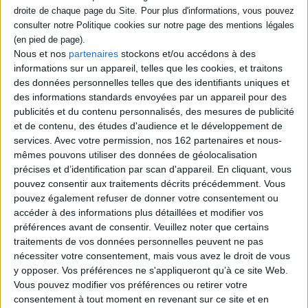
DISPONIBILITÉ
Revue du crieur, n° 10
Nous et nos
partenaires
stockons et/ou accédons à des
Éditeur(s) :
La Découverte
epuise (1)
informations sur un appareil, telles que les cookies, et traitons
Mediapart
des données personnelles telles que des identifiants uniques et
15,00 €
des informations standards envoyées par un appareil pour des
publicités et du contenu personnalisés, des mesures de publicité
et de contenu, des études d'audience et le développement de
services.
Avec votre permission, nos 162 partenaires et nous-
mêmes pouvons utiliser des données de géolocalisation
CHARGEMENT...
précises et d’identification par scan d'appareil. En cliquant, vous
pouvez consentir aux traitements décrits précédemment. Vous
pouvez également refuser de donner votre consentement ou
accéder à des informations plus détaillées et modifier vos
1
préférences avant de consentir.
Veuillez noter que certains
traitements de vos données personnelles peuvent ne pas
Découvrez nos Newsletters Mollat !
nécessiter votre consentement, mais vous avez le droit de vous
y opposer. Vos préférences ne s'appliqueront qu’à ce site Web.
Vous pouvez modifier vos préférences ou retirer votre
JE M'INSCRIS
consentement à tout moment en revenant sur ce site et en