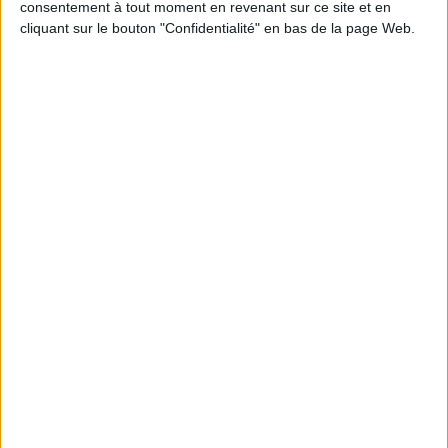
consentement à tout moment en revenant sur ce site et en
cliquant sur le bouton "Confidentialité" en bas de la page Web.
JE M'INSCRIS
Informations pratiques
Conditions d'utilisation du site
Qui sommes-nous
Mentions Légales
Frais de port & Livraison
Conditions Générales de Vente
À votre service
Offres d'emploi
Offres Partenaires
À découvrir
FeniXX
EDRLab