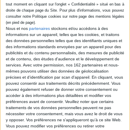
Hérodote, n° 173.
DISPONIBILITÉ
Géopolitique de l'Inde
Éditeur(s) :
La Découverte
epuise (1)
Nous et nos
partenaires
stockons et/ou accédons à des
Ce numéro est consacré à
l'actualité géopolitique
informations sur un appareil, telles que les cookies, et traitons
indienne. Il aborde les
des données personnelles telles que des identifiants uniques et
élections du printemps
des informations standards envoyées par un appareil pour des
2019, les risques d'une
publicités et du contenu personnalisés, des mesures de publicité
dérive autocratique menée
et de contenu, des études d'audience et le développement de
par les nationalistes
hindous, le fonctionnement
services.
Avec votre permission, nos 162 partenaires et nous-
du fédéralisme, la politique
mêmes pouvons utiliser des données de géolocalisation
stratégique et militaire du
précises et d’identification par scan d'appareil. En cliquant, vous
pays, ainsi qu...
pouvez consentir aux traitements décrits précédemment. Vous
22,00 €
pouvez également refuser de donner votre consentement ou
Indisponible
accéder à des informations plus détaillées et modifier vos
préférences avant de consentir.
Veuillez noter que certains
traitements de vos données personnelles peuvent ne pas
1
nécessiter votre consentement, mais vous avez le droit de vous
y opposer. Vos préférences ne s'appliqueront qu’à ce site Web.
Découvrez nos Newsletters Mollat !
Vous pouvez modifier vos préférences ou retirer votre