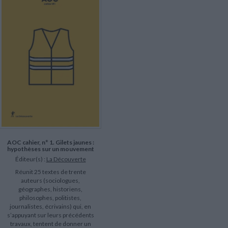
LITTÉRATURE DE VOYAGE
Dictionnaires Français
Histoire moderne
Relations et politiques
internationales
Dictionnaires Bilingues
Récits des voyageurs et des
Histoire contemporaine
explorateurs
Sécurité nationale - Défense
Langues universitaires -
BIOGRAPHIES HISTORIQUES
Dictionnaires et méthodes
ECOLOGIE - ENVIRONNEMENT
Biographies historiques
Méthodes Langues Grand public
Ecologie
Français langues étrangères
HISTOIRE - GÉNÉRALITÉS
Historiographie
Etudes historiques
Généalogie - Héraldique
Franc-maçonnerie
AOC cahier, n° 1. Gilets jaunes :
hypothèses sur un mouvement
Éditeur(s) :
La Découverte
Réunit 25 textes de trente
auteurs (sociologues,
géographes, historiens,
philosophes, politistes,
journalistes, écrivains) qui, en
s’appuyant sur leurs précédents
travaux, tentent de donner un