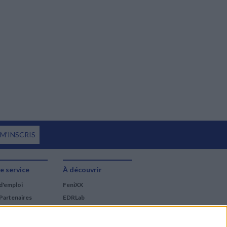
 M'INSCRIS
e service
À découvrir
d'emploi
FeniXX
Partenaires
EDRLab
RetroNews
BnF : portail des métiers