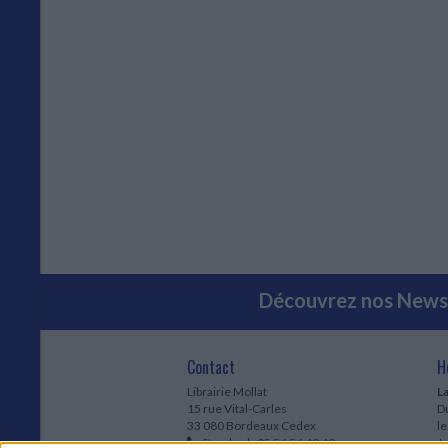
Découvrez nos Newsl
Contact
H
Librairie Mollat
La
15 rue Vital-Carles
Du
33 080 Bordeaux Cedex
l
Standard :
05 56 56 40 40
Jo