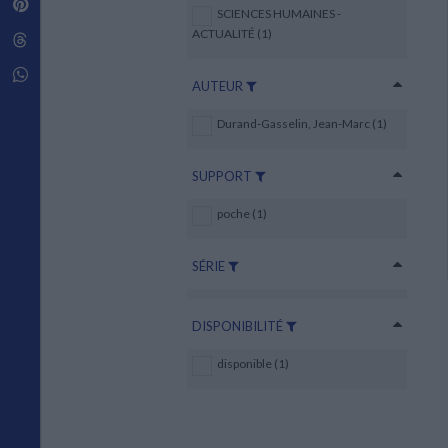
Pinterest
Techniques de construction
SCIENCES HUMAINES -
SCIENCE FICTION ET FANTASY
Vie familiale
Disciplines paramédicales
Matériaux de l’architecture
ACTUALITÉ (1)
Littérature SF et Fantasy
Threads
Ouvrages Généraux
Urbanisme
SOCIOLOGIE
Sociologie générale
Whatsapp
AUTEUR
Travail social
Santé et société
Durand-Gasselin, Jean-Marc (1)
ETHNOLOGIE
Anthropologie
SUPPORT
Ethnologie par pays
poche (1)
SÉRIE
DISPONIBILITÉ
disponible (1)