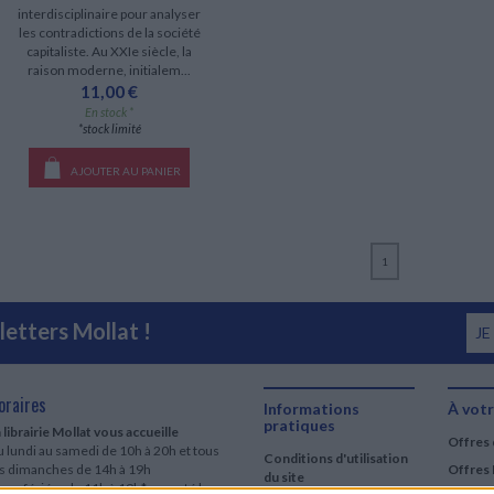
interdisciplinaire pour analyser
les contradictions de la société
capitaliste. Au XXIe siècle, la
raison moderne, initialem...
11,00 €
En stock *
*stock limité
AJOUTER AU PANIER
1
etters Mollat !
JE
oraires
Informations
À votr
pratiques
 librairie Mollat vous accueille
Offres 
 lundi au samedi de 10h à 20h et tous
Conditions d'utilisation
es dimanches de 14h à 19h
Offres 
du site
urs fériés : de 11h à 19h* excepté le