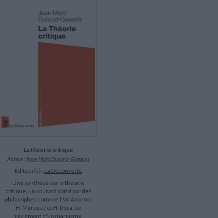
LITTÉRATURE DE VOYAGE
Dictionnaires Français
Histoire moderne
Relations et politiques
internationales
Dictionnaires Bilingues
Récits des voyageurs et des
Histoire contemporaine
explorateurs
Sécurité nationale - Défense
Langues universitaires -
BIOGRAPHIES HISTORIQUES
Dictionnaires et méthodes
ECOLOGIE - ENVIRONNEMENT
Biographies historiques
Méthodes Langues Grand public
Ecologie
Français langues étrangères
HISTOIRE - GÉNÉRALITÉS
Historiographie
Etudes historiques
Généalogie - Héraldique
Franc-maçonnerie
La théorie critique
Auteur :
Jean-Marc Durand-Gasselin
Éditeur(s) :
La Découverte
Une synthèse sur la théorie
critique, un courant porté par des
philosophes comme T.W. Adorno,
H. Marcuse et H. Rosa, se
réclamant d'un marxisme