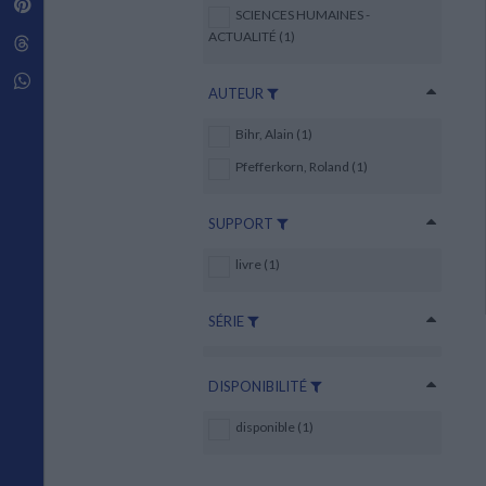
Pinterest
Techniques de construction
SCIENCES HUMAINES -
SCIENCE FICTION ET FANTASY
Vie familiale
Disciplines paramédicales
Matériaux de l’architecture
ACTUALITÉ (1)
Littérature SF et Fantasy
Threads
Ouvrages Généraux
Urbanisme
SOCIOLOGIE
Sociologie générale
Whatsapp
AUTEUR
Travail social
Santé et société
Bihr, Alain (1)
ETHNOLOGIE
Pfefferkorn, Roland (1)
Anthropologie
Ethnologie par pays
SUPPORT
livre (1)
SÉRIE
DISPONIBILITÉ
disponible (1)