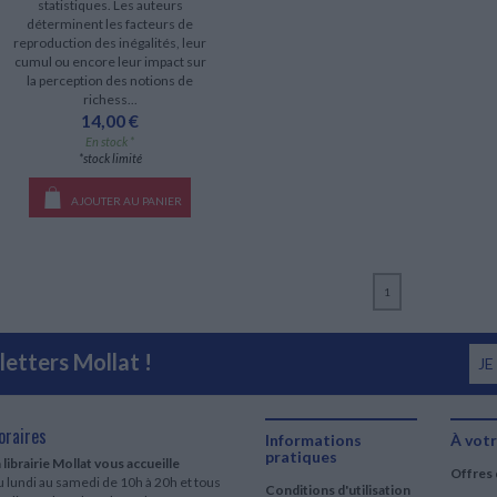
statistiques. Les auteurs
déterminent les facteurs de
reproduction des inégalités, leur
cumul ou encore leur impact sur
la perception des notions de
richess...
14,00 €
En stock *
*stock limité
AJOUTER AU PANIER
1
etters Mollat !
JE
oraires
Informations
À votr
pratiques
 librairie Mollat vous accueille
Offres 
 lundi au samedi de 10h à 20h et tous
Conditions d'utilisation