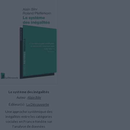
LITTÉRATURE DE VOYAGE
Dictionnaires Français
Histoire moderne
Relations et politiques
internationales
Dictionnaires Bilingues
Récits des voyageurs et des
Histoire contemporaine
explorateurs
Sécurité nationale - Défense
Langues universitaires -
BIOGRAPHIES HISTORIQUES
Dictionnaires et méthodes
ECOLOGIE - ENVIRONNEMENT
Biographies historiques
Méthodes Langues Grand public
Ecologie
Français langues étrangères
HISTOIRE - GÉNÉRALITÉS
Historiographie
Etudes historiques
Généalogie - Héraldique
Franc-maçonnerie
Le système des inégalités
Auteur :
Alain Bihr
Éditeur(s) :
La Découverte
Une approche systémique des
inégalités entre les catégories
sociales en France fondée sur
l'analyse de données