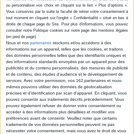
livre (1)
SÉRIE
Pour une démocratie
DISPONIBILITÉ
sauvage : une sociologie
charnelle au coeur des
Nous et nos
partenaires
stockons et/ou accédons à des
luttes et des conflits
disponible (1)
informations sur un appareil, telles que les cookies, et traitons
Auteur :
Manuel Cervera-Marzal
des données personnelles telles que des identifiants uniques et
Éditeur(s) :
La Découverte
des informations standards envoyées par un appareil pour des
Alors que la sociologie du
publicités et du contenu personnalisés, des mesures de publicité
XXIe siècle est souvent
accusée de militantisme ou
et de contenu, des études d'audience et le développement de
de scientisme, les auteurs
services.
Avec votre permission, nos 162 partenaires et nous-
proposent une nouvelle
mêmes pouvons utiliser des données de géolocalisation
voie, appelée sociologie
précises et d’identification par scan d'appareil. En cliquant, vous
charnelle, pour repenser la
pouvez consentir aux traitements décrits précédemment. Vous
démocratie à partir des
luttes et des conflits sociaux.
pouvez également refuser de donner votre consentement ou
©Electre 2026
accéder à des informations plus détaillées et modifier vos
22,50 €
préférences avant de consentir.
Veuillez noter que certains
En stock
traitements de vos données personnelles peuvent ne pas
nécessiter votre consentement, mais vous avez le droit de vous
AJOUTER AU PANIER