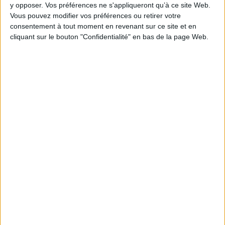
y opposer. Vos préférences ne s'appliqueront qu’à ce site Web.
Vous pouvez modifier vos préférences ou retirer votre
consentement à tout moment en revenant sur ce site et en
cliquant sur le bouton "Confidentialité" en bas de la page Web.
1
Découvrez nos Newsletters Mollat !
JE M'INSCRIS
Informations pratiques
Conditions d'utilisation du site
Qui sommes-nous
Mentions Légales
Frais de port & Livraison
Conditions Générales de Vente
À votre service