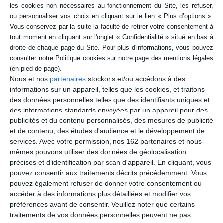
livre (1)
SÉRIE
DISPONIBILITÉ
Voisins de passage : une
microhistoire des
migrations
disponible (1)
Nous et nos
partenaires
stockons et/ou accédons à des
Auteur :
Fabrice Langrognet
informations sur un appareil, telles que les cookies, et traitons
Éditeur(s) :
La Découverte
des données personnelles telles que des identifiants uniques et
des informations standards envoyées par un appareil pour des
A partir de l'observation de la
publicités et du contenu personnalisés, des mesures de publicité
sociologie d'une cité de la
et de contenu, des études d'audience et le développement de
Plaine Saint-Denis, l'auteur
retrace l'histoire des
services.
Avec votre permission, nos 162 partenaires et nous-
migrations en France de
mêmes pouvons utiliser des données de géolocalisation
l'émergence de la IIIe
précises et d’identification par scan d'appareil. En cliquant, vous
République aux années
pouvez consentir aux traitements décrits précédemment. Vous
1930, tout en analysant les
évolutions culturelles et
pouvez également refuser de donner votre consentement ou
économiques auxquelles
accéder à des informations plus détaillées et modifier vos
ces popul...
préférences avant de consentir.
Veuillez noter que certains
24,00 €
traitements de vos données personnelles peuvent ne pas
En stock *