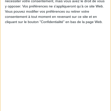
nécessiter votre consentement, mais vous avez le droit de vous
*stock limité
y opposer. Vos préférences ne s'appliqueront qu’à ce site Web.
AJOUTER AU PANIER
Vous pouvez modifier vos préférences ou retirer votre
consentement à tout moment en revenant sur ce site et en
cliquant sur le bouton "Confidentialité" en bas de la page Web.
1
Découvrez nos Newsletters Mollat !
JE M'INSCRIS
Informations pratiques
Conditions d'utilisation du site
Qui sommes-nous
Mentions Légales
Frais de port & Livraison
Conditions Générales de Vente