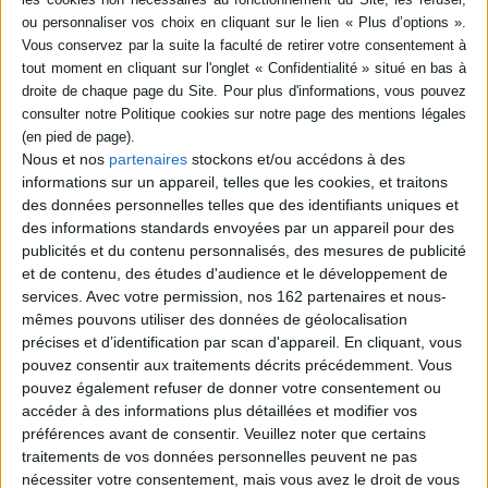
SÉRIE
DISPONIBILITÉ
Introduction à Raymond
Aron
disponible (1)
Auteur :
Gwendal Châton
Nous et nos
partenaires
stockons et/ou accédons à des
Éditeur(s) :
La Découverte
informations sur un appareil, telles que les cookies, et traitons
des données personnelles telles que des identifiants uniques et
Un itinéraire intellectuel et
politique qui analyse les
des informations standards envoyées par un appareil pour des
contributions de R. Aron
publicités et du contenu personnalisés, des mesures de publicité
(1905-1983) aux différents
et de contenu, des études d'audience et le développement de
champs du savoir : la
services.
Avec votre permission, nos 162 partenaires et nous-
sociologie des sociétés
mêmes pouvons utiliser des données de géolocalisation
modernes, la théorie des
régimes politiques, la
précises et d’identification par scan d'appareil. En cliquant, vous
philosophie politique, l'étude
pouvez consentir aux traitements décrits précédemment. Vous
des relations internationales
pouvez également refuser de donner votre consentement ou
ou e...
accéder à des informations plus détaillées et modifier vos
11,00 €
préférences avant de consentir.
Veuillez noter que certains
En stock *
*stock limité
traitements de vos données personnelles peuvent ne pas
nécessiter votre consentement, mais vous avez le droit de vous