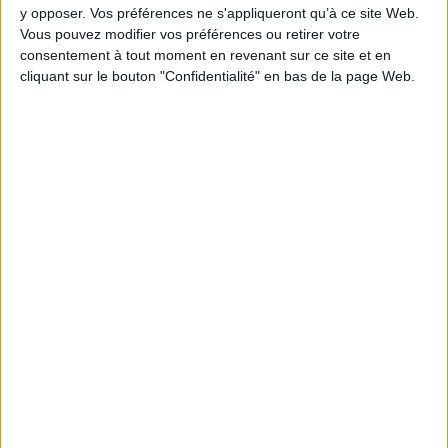
AJOUTER AU PANIER
y opposer. Vos préférences ne s'appliqueront qu’à ce site Web.
Vous pouvez modifier vos préférences ou retirer votre
consentement à tout moment en revenant sur ce site et en
cliquant sur le bouton "Confidentialité" en bas de la page Web.
1
Découvrez nos Newsletters Mollat !
JE M'INSCRIS
Informations pratiques
Conditions d'utilisation du site
Qui sommes-nous
Mentions Légales
Frais de port & Livraison
Conditions Générales de Vente
À votre service