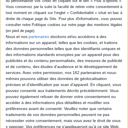
SÉRIE
DISPONIBILITÉ
L'esprit du poker : comment
un jeu d'argent a conquis le
monde
epuise (1)
Nous et nos
partenaires
stockons et/ou accédons à des
Auteur :
Lionel Esparza
informations sur un appareil, telles que les cookies, et traitons
Éditeur(s) :
Zones
des données personnelles telles que des identifiants uniques et
des informations standards envoyées par un appareil pour des
Présentation du poker
publicités et du contenu personnalisés, des mesures de publicité
moderne et son évolution
et de contenu, des études d'audience et le développement de
depuis le XIXe siècle à la
Nouvelle Orléans jusqu'aux
services.
Avec votre permission, nos 162 partenaires et nous-
tournois électroniques
mêmes pouvons utiliser des données de géolocalisation
planétaires d'aujourd'hui. Le
précises et d’identification par scan d'appareil. En cliquant, vous
poker résume l'essentiel
pouvez consentir aux traitements décrits précédemment. Vous
des obsessions
pouvez également refuser de donner votre consentement ou
contemporaines : argent,
compétition, mensonge,
accéder à des informations plus détaillées et modifier vos
bluff et spectacle. Il tr...
préférences avant de consentir.
Veuillez noter que certains
15,00 €
traitements de vos données personnelles peuvent ne pas
Indisponible
nécessiter votre consentement, mais vous avez le droit de vous
y opposer. Vos préférences ne s'appliqueront qu’à ce site Web.