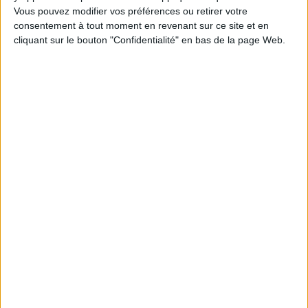
Vous pouvez modifier vos préférences ou retirer votre
1
consentement à tout moment en revenant sur ce site et en
cliquant sur le bouton "Confidentialité" en bas de la page Web.
Découvrez nos Newsletters Mollat !
JE M'INSCRIS
Informations pratiques
Conditions d'utilisation du site
Qui sommes-nous
Mentions Légales
Frais de port & Livraison
Conditions Générales de Vente
À votre service
Offres d'emploi
Offres Partenaires