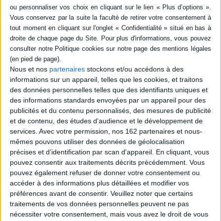
SÉRIE
DISPONIBILITÉ
Chez soi : une odyssée de
l'espace domestique
disponible (1)
Auteur :
Mona Chollet
Nous et nos
partenaires
stockons et/ou accédons à des
Éditeur(s) :
Zones
informations sur un appareil, telles que les cookies, et traitons
des données personnelles telles que des identifiants uniques et
L'auteure défend la thèse
des informations standards envoyées par un appareil pour des
que la maison est un endroit
où l'on peut se protéger,
publicités et du contenu personnalisés, des mesures de publicité
reprendre ses forces,
et de contenu, des études d'audience et le développement de
résister à l'éparpillement et à
services.
Avec votre permission, nos 162 partenaires et nous-
la dissolution. Elle montre la
mêmes pouvons utiliser des données de géolocalisation
manière dont le monde
extérieur rentre dans le
précises et d’identification par scan d'appareil. En cliquant, vous
chez-soi et la difficulté de
pouvez consentir aux traitements décrits précédemment. Vous
profiter pleinement de so...
pouvez également refuser de donner votre consentement ou
20,00 €
accéder à des informations plus détaillées et modifier vos
En stock *
préférences avant de consentir.
Veuillez noter que certains
*stock limité
traitements de vos données personnelles peuvent ne pas
nécessiter votre consentement, mais vous avez le droit de vous
AJOUTER AU PANIER