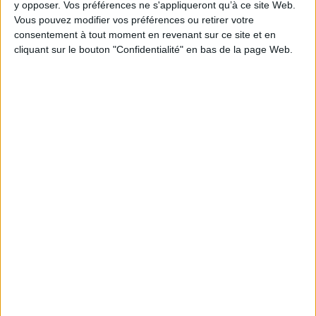
y opposer. Vos préférences ne s'appliqueront qu’à ce site Web.
Vous pouvez modifier vos préférences ou retirer votre
consentement à tout moment en revenant sur ce site et en
1
cliquant sur le bouton "Confidentialité" en bas de la page Web.
Découvrez nos Newsletters Mollat !
JE M'INSCRIS
Informations pratiques
Conditions d'utilisation du site
Qui sommes-nous
Mentions Légales
Frais de port & Livraison
Conditions Générales de Vente
À votre service