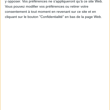
y opposer. Vos préférences ne s'appliqueront qu’à ce site Web.
Vous pouvez modifier vos préférences ou retirer votre
consentement à tout moment en revenant sur ce site et en
1
cliquant sur le bouton "Confidentialité" en bas de la page Web.
Découvrez nos Newsletters Mollat !
JE M'INSCRIS
Informations pratiques
Conditions d'utilisation du site
Qui sommes-nous
Mentions Légales
Frais de port & Livraison
Conditions Générales de Vente
À votre service
Offres d'emploi