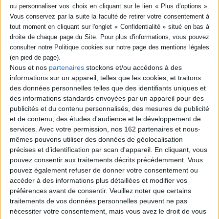
SÉRIE
DISPONIBILITÉ
Marie au plus près des
disponible (1)
Ecritures et dans la
Nous et nos
partenaires
stockons et/ou accédons à des
tradition
Auteur :
Guy Touton
informations sur un appareil, telles que les cookies, et traitons
des données personnelles telles que des identifiants uniques et
Éditeur(s) :
Artège
des informations standards envoyées par un appareil pour des
Synthèse du dominicain sur
publicités et du contenu personnalisés, des mesures de publicité
la Vierge Marie,
l'annonciation, l'incarnation,
et de contenu, des études d'audience et le développement de
etc., à la lumière de
services.
Avec votre permission, nos 162 partenaires et nous-
l'exégèse, la typologie,
mêmes pouvons utiliser des données de géolocalisation
l'histoire et de la théologie.
précises et d’identification par scan d'appareil. En cliquant, vous
©Electre 2026
39,00 €
pouvez consentir aux traitements décrits précédemment. Vous
pouvez également refuser de donner votre consentement ou
accéder à des informations plus détaillées et modifier vos
préférences avant de consentir.
Veuillez noter que certains
traitements de vos données personnelles peuvent ne pas
nécessiter votre consentement, mais vous avez le droit de vous
CHARGEMENT...