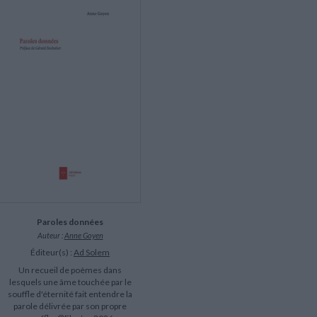
LITTÉRATURE DE VOYAGE
Dictionnaires Français
Histoire moderne
Relations et politiques
internationales
Dictionnaires Bilingues
Récits des voyageurs et des
Histoire contemporaine
explorateurs
Sécurité nationale - Défense
Langues universitaires -
BIOGRAPHIES HISTORIQUES
Dictionnaires et méthodes
ECOLOGIE - ENVIRONNEMENT
Biographies historiques
Méthodes Langues Grand public
Ecologie
Français langues étrangères
HISTOIRE - GÉNÉRALITÉS
Historiographie
Etudes historiques
Généalogie - Héraldique
Franc-maçonnerie
Paroles données
Auteur :
Anne Goyen
Éditeur(s) :
Ad Solem
Un recueil de poèmes dans
lesquels une âme touchée par le
souffle d'éternité fait entendre la
parole délivrée par son propre