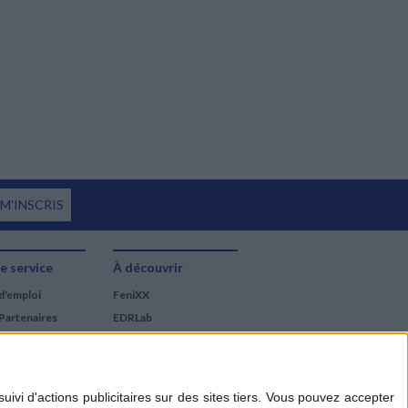
 M'INSCRIS
e service
À découvrir
d'emploi
FeniXX
Partenaires
EDRLab
RetroNews
BnF : portail des métiers
du livre
Cercle de la librairie