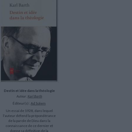
LITTÉRATURE DE VOYAGE
Dictionnaires Français
Histoire moderne
Relations et politiques
internationales
Dictionnaires Bilingues
Récits des voyageurs et des
Histoire contemporaine
explorateurs
Sécurité nationale - Défense
Langues universitaires -
BIOGRAPHIES HISTORIQUES
Dictionnaires et méthodes
ECOLOGIE - ENVIRONNEMENT
Biographies historiques
Méthodes Langues Grand public
Ecologie
Français langues étrangères
HISTOIRE - GÉNÉRALITÉS
Historiographie
Etudes historiques
Généalogie - Héraldique
Franc-maçonnerie
Destin et idée dans la théologie
Auteur :
Karl Barth
Éditeur(s) :
Ad Solem
Un essai de 1928, dans lequel
l'auteur défend la prépondérance
de la parole de Dieu dans la
connaissance de ce dernier et
donne sa définition de la