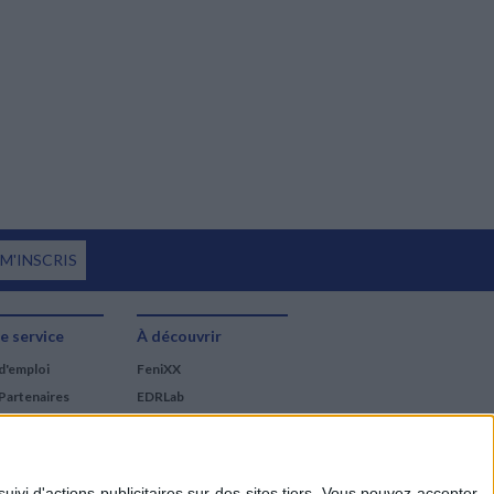
 M'INSCRIS
e service
À découvrir
d'emploi
FeniXX
Partenaires
EDRLab
RetroNews
BnF : portail des métiers
du livre