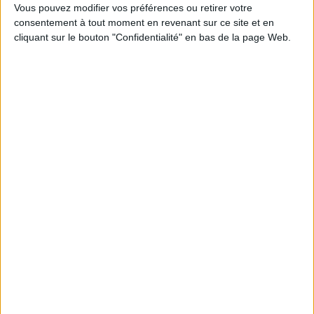
1
Vous pouvez modifier vos préférences ou retirer votre
consentement à tout moment en revenant sur ce site et en
cliquant sur le bouton "Confidentialité" en bas de la page Web.
Découvrez nos Newsletters Mollat !
JE M'INSCRIS
Informations pratiques
Conditions d'utilisation du site
Qui sommes-nous
Mentions Légales
Frais de port & Livraison
Conditions Générales de Vente
À votre service
Offres d'emploi
Offres Partenaires