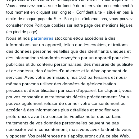
SÉRIE
DISPONIBILITÉ
Allégeances : entre terre et
ciel
Nous et nos
partenaires
stockons et/ou accédons à des
disponible (1)
Auteur :
Marie-Hélène Soulier
informations sur un appareil, telles que les cookies, et traitons
Éditeur(s) :
Ad Solem
des données personnelles telles que des identifiants uniques et
des informations standards envoyées par un appareil pour des
Un recueil suivant un
mouvement ascendant,
publicités et du contenu personnalisés, des mesures de publicité
contenant des poèmes sur la
et de contenu, des études d'audience et le développement de
nature, le temps, les saisons,
services.
Avec votre permission, nos 162 partenaires et nous-
entre autres. ©Electre 2026
mêmes pouvons utiliser des données de géolocalisation
19,00 €
précises et d’identification par scan d'appareil. En cliquant, vous
pouvez consentir aux traitements décrits précédemment. Vous
pouvez également refuser de donner votre consentement ou
accéder à des informations plus détaillées et modifier vos
préférences avant de consentir.
Veuillez noter que certains
CHARGEMENT...
traitements de vos données personnelles peuvent ne pas
nécessiter votre consentement, mais vous avez le droit de vous
y opposer. Vos préférences ne s'appliqueront qu’à ce site Web.