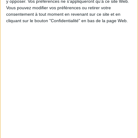
y opposer. Vos préférences ne s'appliqueront qu’à ce site Web.
Vous pouvez modifier vos préférences ou retirer votre
consentement à tout moment en revenant sur ce site et en
1
cliquant sur le bouton "Confidentialité" en bas de la page Web.
Découvrez nos Newsletters Mollat !
JE M'INSCRIS
Informations pratiques
Conditions d'utilisation du site
Qui sommes-nous
Mentions Légales
Frais de port & Livraison
Conditions Générales de Vente
À votre service
Offres d'emploi