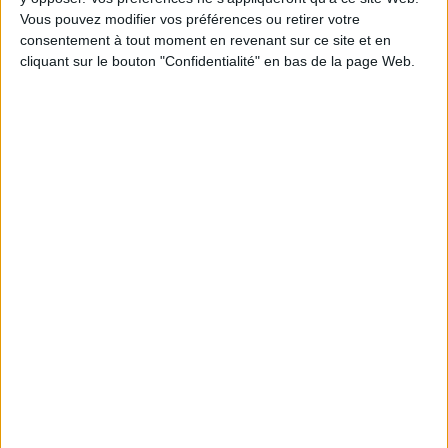
Vous pouvez modifier vos préférences ou retirer votre
1
consentement à tout moment en revenant sur ce site et en
cliquant sur le bouton "Confidentialité" en bas de la page Web.
Découvrez nos Newsletters Mollat !
JE M'INSCRIS
Informations pratiques
Conditions d'utilisation du site
Qui sommes-nous
Mentions Légales
Frais de port & Livraison
Conditions Générales de Vente
À votre service
Offres d'emploi
Offres Partenaires