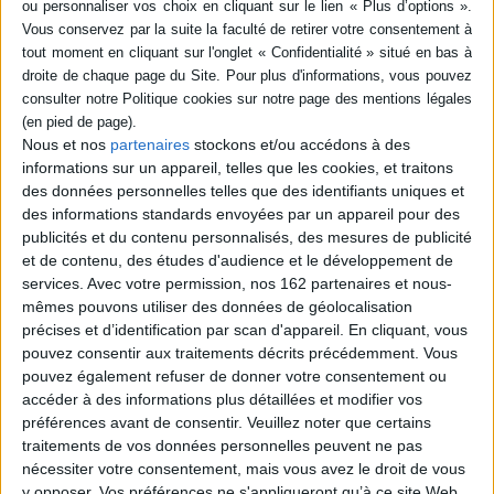
SÉRIE
DISPONIBILITÉ
De la libération à la vie dans
l'Esprit : un chemin
d'intégration progressif :
disponible (1)
pour une perspective
Nous et nos
partenaires
stockons et/ou accédons à des
pastorale en dialogue avec
informations sur un appareil, telles que les cookies, et traitons
la théologie contemporaine
des données personnelles telles que des identifiants uniques et
Auteur :
François Buet
des informations standards envoyées par un appareil pour des
Éditeur(s) :
Nouvelle Cité
publicités et du contenu personnalisés, des mesures de publicité
Des perspectives pastorales
et de contenu, des études d'audience et le développement de
pour aider les personnes
services.
Avec votre permission, nos 162 partenaires et nous-
blessées par la vie en
mettant en avant la charité,
mêmes pouvons utiliser des données de géolocalisation
la miséricorde et la
précises et d’identification par scan d'appareil. En cliquant, vous
libération intérieure.
pouvez consentir aux traitements décrits précédemment. Vous
©Electre 2026
pouvez également refuser de donner votre consentement ou
20,00 €
accéder à des informations plus détaillées et modifier vos
Disponible chez l'éditeur
préférences avant de consentir.
Veuillez noter que certains
traitements de vos données personnelles peuvent ne pas
AJOUTER AU PANIER
nécessiter votre consentement, mais vous avez le droit de vous
y opposer. Vos préférences ne s'appliqueront qu’à ce site Web.