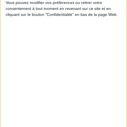
1
Vous pouvez modifier vos préférences ou retirer votre
consentement à tout moment en revenant sur ce site et en
cliquant sur le bouton "Confidentialité" en bas de la page Web.
Découvrez nos Newsletters Mollat !
JE M'INSCRIS
Informations pratiques
Conditions d'utilisation du site
Qui sommes-nous
Mentions Légales
Frais de port & Livraison
Conditions Générales de Vente
À votre service
Offres d'emploi
Offres Partenaires