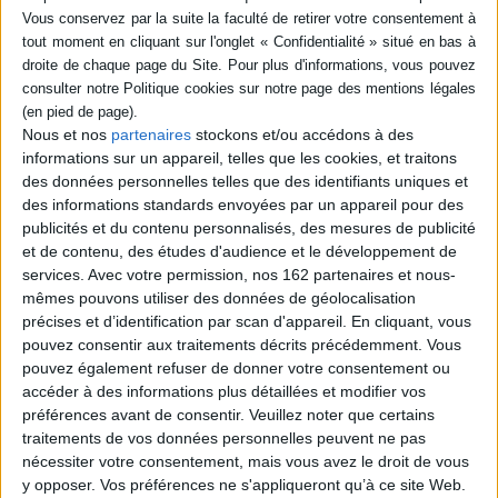
livre (1)
SÉRIE
L'épreuve de la jalousie :
histoire des deux frères
Auteur :
Colette Combe
Éditeur(s) :
Nouvelle Cité
DISPONIBILITÉ
Nous et nos
partenaires
stockons et/ou accédons à des
En s'appuyant sur le récit
informations sur un appareil, telles que les cookies, et traitons
disponible (1)
biblique de deux frères,
des données personnelles telles que des identifiants uniques et
Jacob et Esaü, rapporté par le
des informations standards envoyées par un appareil pour des
récit de la Genèse en ses
publicités et du contenu personnalisés, des mesures de publicité
chapitres 25 à 33, cet
ouvrage offre une réflexion
et de contenu, des études d'audience et le développement de
sur le thème de la jalousie
services.
Avec votre permission, nos 162 partenaires et nous-
entre frères et sur la
mêmes pouvons utiliser des données de géolocalisation
violence qui peut en émaner,
précises et d’identification par scan d'appareil. En cliquant, vous
jusqu’au long chemin vers l...
20,00 €
pouvez consentir aux traitements décrits précédemment. Vous
Disponible chez l'éditeur
pouvez également refuser de donner votre consentement ou
accéder à des informations plus détaillées et modifier vos
AJOUTER AU PANIER
préférences avant de consentir.
Veuillez noter que certains
traitements de vos données personnelles peuvent ne pas
nécessiter votre consentement, mais vous avez le droit de vous
y opposer. Vos préférences ne s'appliqueront qu’à ce site Web.