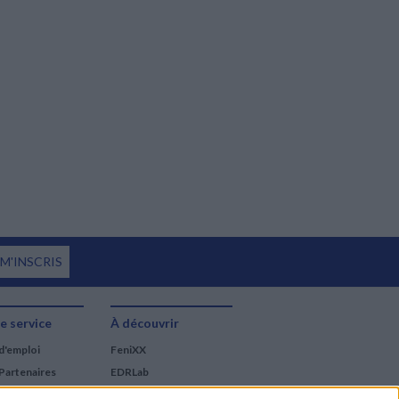
 M'INSCRIS
e service
À découvrir
d'emploi
FeniXX
Partenaires
EDRLab
RetroNews