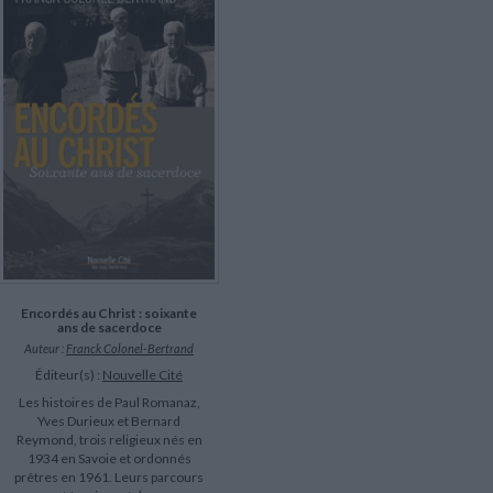
LITTÉRATURE DE VOYAGE
Dictionnaires Français
Histoire moderne
Relations et politiques
internationales
Dictionnaires Bilingues
Récits des voyageurs et des
Histoire contemporaine
explorateurs
Sécurité nationale - Défense
Langues universitaires -
BIOGRAPHIES HISTORIQUES
Dictionnaires et méthodes
ECOLOGIE - ENVIRONNEMENT
Biographies historiques
Méthodes Langues Grand public
Ecologie
Français langues étrangères
HISTOIRE - GÉNÉRALITÉS
Historiographie
Etudes historiques
Généalogie - Héraldique
Franc-maçonnerie
Encordés au Christ : soixante
ans de sacerdoce
Auteur :
Franck Colonel-Bertrand
Éditeur(s) :
Nouvelle Cité
Les histoires de Paul Romanaz,
Yves Durieux et Bernard
Reymond, trois religieux nés en
1934 en Savoie et ordonnés
prêtres en 1961. Leurs parcours