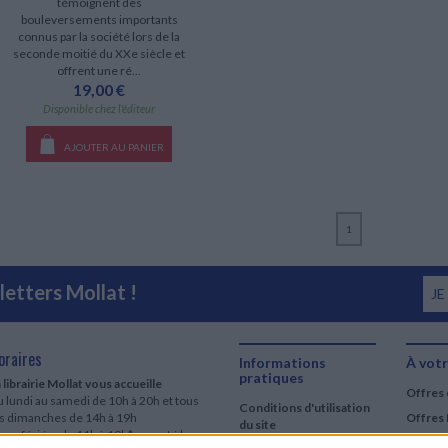
témoignent des
bouleversements importants
connus par la société lors de la
seconde moitié du XXe siècle et
offrent une ré...
19,00 €
Disponible chez l'éditeur
AJOUTER AU PANIER
1
etters Mollat !
JE
oraires
Informations
À votr
pratiques
 librairie Mollat vous accueille
Offres 
 lundi au samedi de 10h à 20h et tous
Conditions d'utilisation
es dimanches de 14h à 19h
Offres 
du site
urs fériés : de 11h à 19h* excepté le