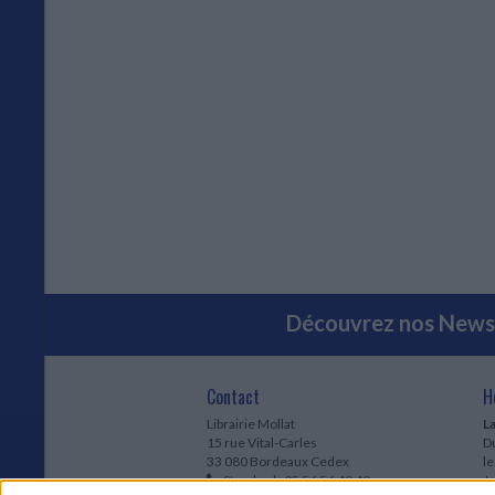
Découvrez nos Newsl
Contact
H
Librairie Mollat
La
15 rue Vital-Carles
Du
33 080 Bordeaux Cedex
l
Standard :
05 56 56 40 40
Jo