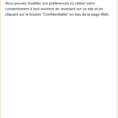
Vous pouvez modifier vos préférences ou retirer votre
1
consentement à tout moment en revenant sur ce site et en
cliquant sur le bouton "Confidentialité" en bas de la page Web.
Découvrez nos Newsletters Mollat !
JE M'INSCRIS
Informations pratiques
Conditions d'utilisation du site
Qui sommes-nous
Mentions Légales
Frais de port & Livraison
Conditions Générales de Vente
À votre service
Offres d'emploi
Offres Partenaires