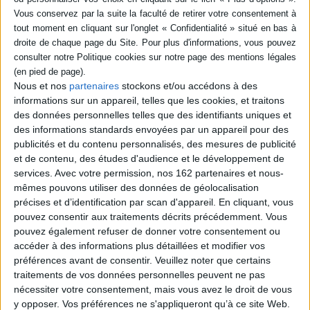
SÉRIE
DISPONIBILITÉ
disponible (1)
Nous et nos
partenaires
stockons et/ou accédons à des
Prier 15 jours avec Antoine
Chevrier : fondateur du
informations sur un appareil, telles que les cookies, et traitons
Prado
des données personnelles telles que des identifiants uniques et
Auteur :
Christian Delorme
des informations standards envoyées par un appareil pour des
Éditeur(s) :
Nouvelle Cité
publicités et du contenu personnalisés, des mesures de publicité
Prêtre du Prado, C. Delorme
et de contenu, des études d'audience et le développement de
fait découvrir l'expérience
services.
Avec votre permission, nos 162 partenaires et nous-
spirituelle de ce précurseur
de la présence chrétienne
mêmes pouvons utiliser des données de géolocalisation
dans le monde ouvrier.
précises et d’identification par scan d'appareil. En cliquant, vous
©Electre 2026
pouvez consentir aux traitements décrits précédemment. Vous
12,00 €
pouvez également refuser de donner votre consentement ou
Expédié sous 10 à 15 j.
accéder à des informations plus détaillées et modifier vos
préférences avant de consentir.
Veuillez noter que certains
AJOUTER AU PANIER
traitements de vos données personnelles peuvent ne pas
nécessiter votre consentement, mais vous avez le droit de vous
y opposer. Vos préférences ne s'appliqueront qu’à ce site Web.