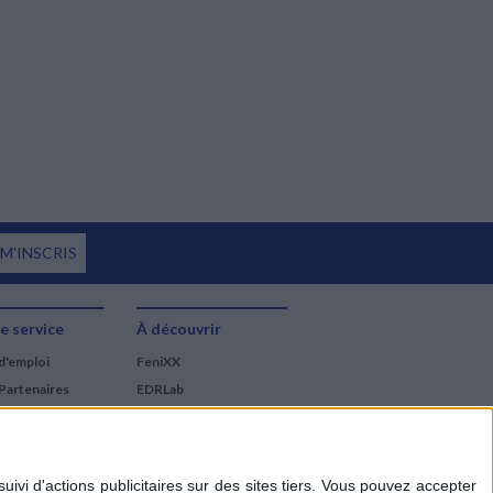
 M'INSCRIS
e service
À découvrir
d'emploi
FeniXX
Partenaires
EDRLab
RetroNews
BnF : portail des métiers
du livre
Cercle de la librairie