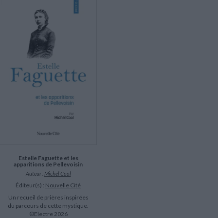
LITTÉRATURE DE VOYAGE
Dictionnaires Français
Histoire moderne
Relations et politiques
internationales
Dictionnaires Bilingues
Récits des voyageurs et des
Histoire contemporaine
explorateurs
Sécurité nationale - Défense
Langues universitaires -
BIOGRAPHIES HISTORIQUES
Dictionnaires et méthodes
ECOLOGIE - ENVIRONNEMENT
Biographies historiques
Méthodes Langues Grand public
Ecologie
Français langues étrangères
HISTOIRE - GÉNÉRALITÉS
Historiographie
Etudes historiques
Généalogie - Héraldique
Franc-maçonnerie
Estelle Faguette et les
apparitions de Pellevoisin
Auteur :
Michel Cool
Éditeur(s) :
Nouvelle Cité
Un recueil de prières inspirées
du parcours de cette mystique.
©Electre 2026