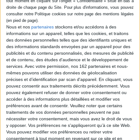
SÉRIE
Nous et nos
partenaires
stockons et/ou accédons à des
DISPONIBILITÉ
informations sur un appareil, telles que les cookies, et traitons
Judas, mon frère !
a-paraitre (1)
des données personnelles telles que des identifiants uniques et
Auteur :
Xavier Hurbin
des informations standards envoyées par un appareil pour des
Éditeur(s) :
Nouvelle Cité
publicités et du contenu personnalisés, des mesures de publicité
19,90 €
et de contenu, des études d'audience et le développement de
Bientôt disponible, commandez
services.
Avec votre permission, nos 162 partenaires et nous-
maintenant
mêmes pouvons utiliser des données de géolocalisation
AJOUTER AU PANIER
précises et d’identification par scan d'appareil. En cliquant, vous
pouvez consentir aux traitements décrits précédemment. Vous
pouvez également refuser de donner votre consentement ou
accéder à des informations plus détaillées et modifier vos
1
préférences avant de consentir.
Veuillez noter que certains
traitements de vos données personnelles peuvent ne pas
nécessiter votre consentement, mais vous avez le droit de vous
Découvrez nos Newsletters Mollat !
y opposer. Vos préférences ne s'appliqueront qu’à ce site Web.
Vous pouvez modifier vos préférences ou retirer votre
consentement à tout moment en revenant sur ce site et en
JE M'INSCRIS