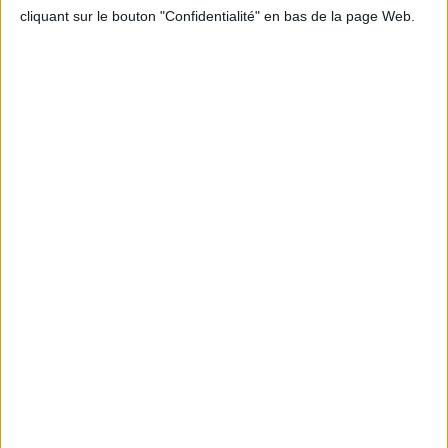
cliquant sur le bouton "Confidentialité" en bas de la page Web.
Informations pratiques
Conditions d'utilisation du site
Qui sommes-nous
Mentions Légales
Frais de port & Livraison
Conditions Générales de Vente
À votre service
Offres d'emploi
Offres Partenaires
À découvrir
FeniXX
EDRLab
RetroNews
BnF : portail des métiers du livre