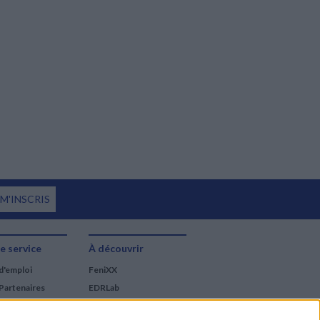
 M'INSCRIS
e service
À découvrir
d'emploi
FeniXX
Partenaires
EDRLab
RetroNews