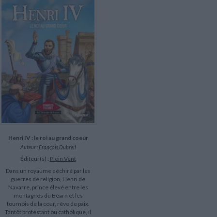
LITTÉRATURE DE VOYAGE
Dictionnaires Français
Histoire moderne
Relations et politiques
internationales
Dictionnaires Bilingues
Récits des voyageurs et des
Histoire contemporaine
explorateurs
Sécurité nationale - Défense
Langues universitaires -
BIOGRAPHIES HISTORIQUES
Dictionnaires et méthodes
ECOLOGIE - ENVIRONNEMENT
Biographies historiques
Méthodes Langues Grand public
Ecologie
Français langues étrangères
HISTOIRE - GÉNÉRALITÉS
Historiographie
Etudes historiques
Généalogie - Héraldique
Franc-maçonnerie
Henri IV : le roi au grand coeur
Auteur :
François Dubreil
Éditeur(s) :
Plein Vent
Dans un royaume déchiré par les
guerres de religion, Henri de
Navarre, prince élevé entre les
montagnes du Béarn et les
tournois de la cour, rêve de paix.
Tantôt protestant ou catholique, il