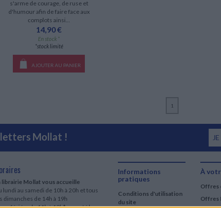
s'arme de courage, de ruse et
d'humour afin de faire face aux
complots ainsi...
14,90 €
En stock *
*stock limité
AJOUTER AU PANIER
1
etters Mollat !
JE
oraires
Informations
À votr
pratiques
 librairie Mollat vous accueille
Offres 
 lundi au samedi de 10h à 20h et tous
Conditions d'utilisation
es dimanches de 14h à 19h
Offres 
du site
urs fériés : de 11h à 19h* excepté le
Qui sommes-nous
r mai, le 25 décembre et le 1er janvier