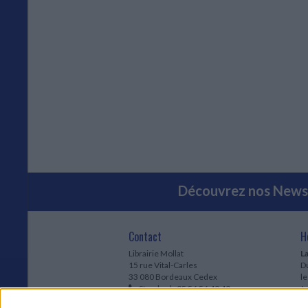
Découvrez nos Newsl
Contact
H
Librairie Mollat
La
15 rue Vital-Carles
Du
33 080 Bordeaux Cedex
l
Standard :
05 56 56 40 40
Jo
Service client mollat.com :
05 56 56 40
1e