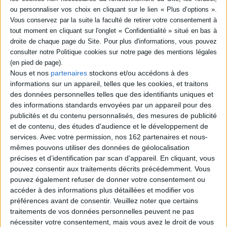
SÉRIE
DISPONIBILITÉ
L'homme surnuméraire
disponible (1)
Auteur :
Patrice Jean
Nous et nos
partenaires
stockons et/ou accédons à des
Éditeur(s) :
Litos
informations sur un appareil, telles que les cookies, et traitons
Serge Le Chenadec réalise
des données personnelles telles que des identifiants uniques et
que sa famille l'ignore et le
des informations standards envoyées par un appareil pour des
fuit. Il est l'homme
publicités et du contenu personnalisés, des mesures de publicité
surnuméraire de sa propre
et de contenu, des études d'audience et le développement de
vie. Clément a un nouveau
travail dans une maison
services.
Avec votre permission, nos 162 partenaires et nous-
d'édition. Il doit rendre les
mêmes pouvons utiliser des données de géolocalisation
classiques conformes aux
précises et d’identification par scan d'appareil. En cliquant, vous
normes morales du XXIe
pouvez consentir aux traitements décrits précédemment. Vous
siècle. Les deux hommes ne
pouvez également refuser de donner votre consentement ou
se connai...
9,50 €
accéder à des informations plus détaillées et modifier vos
En stock *
préférences avant de consentir.
Veuillez noter que certains
*stock limité
traitements de vos données personnelles peuvent ne pas
nécessiter votre consentement, mais vous avez le droit de vous
AJOUTER AU PANIER