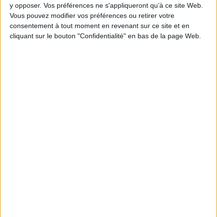
y opposer. Vos préférences ne s'appliqueront qu’à ce site Web.
Vous pouvez modifier vos préférences ou retirer votre
consentement à tout moment en revenant sur ce site et en
cliquant sur le bouton "Confidentialité" en bas de la page Web.
1
Découvrez nos Newsletters Mollat !
JE M'INSCRIS
Informations pratiques
Conditions d'utilisation du site
Qui sommes-nous
Mentions Légales
Frais de port & Livraison
Conditions Générales de Vente
À votre service