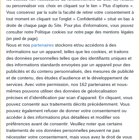
poche (1)
SÉRIE
DISPONIBILITÉ
Eumeswil
Auteur :
Ernst Jünger
Nous et nos
partenaires
stockons et/ou accédons à des
disponible (1)
Éditeur(s) :
Litos
informations sur un appareil, telles que les cookies, et traitons
Eumeswil est l'un des Etats
des données personnelles telles que des identifiants uniques et
fragmentaires de l'Etat
des informations standards envoyées par un appareil pour des
universel. Il est dirigé par
publicités et du contenu personnalisés, des mesures de publicité
Condor, un dictateur qui
et de contenu, des études d'audience et le développement de
méprise les démocrates
locaux, depuis la Casbah.
services.
Avec votre permission, nos 162 partenaires et nous-
Martin, alias Manuelo
mêmes pouvons utiliser des données de géolocalisation
Venator, historien et
précises et d’identification par scan d'appareil. En cliquant, vous
professeur, travaille en tant
pouvez consentir aux traitements décrits précédemment. Vous
que steward à la Casbah.
pouvez également refuser de donner votre consentement ou
©Electre 2026
9,50 €
accéder à des informations plus détaillées et modifier vos
En stock *
préférences avant de consentir.
Veuillez noter que certains
*stock limité
traitements de vos données personnelles peuvent ne pas
nécessiter votre consentement, mais vous avez le droit de vous
AJOUTER AU PANIER