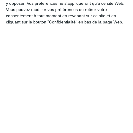
y opposer. Vos préférences ne s'appliqueront qu’à ce site Web.
Vous pouvez modifier vos préférences ou retirer votre
consentement à tout moment en revenant sur ce site et en
cliquant sur le bouton "Confidentialité" en bas de la page Web.
1
Découvrez nos Newsletters Mollat !
JE M'INSCRIS
Informations pratiques
Conditions d'utilisation du site
Qui sommes-nous
Mentions Légales
Frais de port & Livraison
Conditions Générales de Vente
À votre service