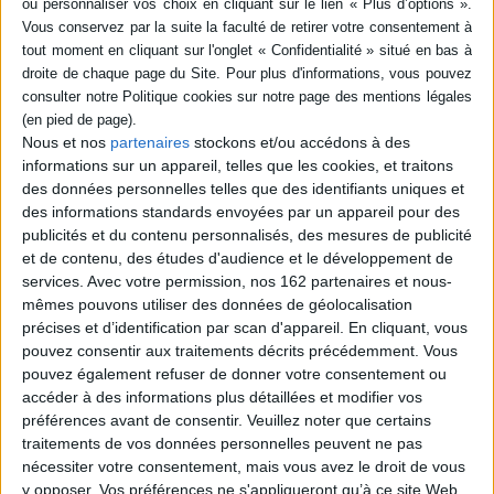
livre (1)
La patrouille du faucon. Vol.
2. Drame en Dordogne
SÉRIE
Auteur :
Jean-François Vivier
La patrouille du faucon (1)
Éditeur(s) :
Plein Vent
Nous et nos
partenaires
stockons et/ou accédons à des
informations sur un appareil, telles que les cookies, et traitons
Pour le camp d'été, la troupe
scoute à laquelle appartient
des données personnelles telles que des identifiants uniques et
DISPONIBILITÉ
la patrouille du faucon part
des informations standards envoyées par un appareil pour des
en camp radeau. Ils
publicités et du contenu personnalisés, des mesures de publicité
disponible (1)
descendent la Dordogne et
et de contenu, des études d'audience et le développement de
en profitent pour faire la
visite de Rocamadour et
services.
Avec votre permission, nos 162 partenaires et nous-
d'autres lieux touristiques.
mêmes pouvons utiliser des données de géolocalisation
Si au début tout se passe bien
précises et d’identification par scan d'appareil. En cliquant, vous
et que Charlie prononc...
pouvez consentir aux traitements décrits précédemment. Vous
14,90 €
pouvez également refuser de donner votre consentement ou
En stock *
*stock limité
accéder à des informations plus détaillées et modifier vos
préférences avant de consentir.
Veuillez noter que certains
AJOUTER AU PANIER
traitements de vos données personnelles peuvent ne pas
nécessiter votre consentement, mais vous avez le droit de vous
y opposer. Vos préférences ne s'appliqueront qu’à ce site Web.