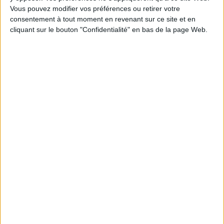
Vous pouvez modifier vos préférences ou retirer votre
1
consentement à tout moment en revenant sur ce site et en
cliquant sur le bouton "Confidentialité" en bas de la page Web.
Découvrez nos Newsletters Mollat !
JE M'INSCRIS
Informations pratiques
Conditions d'utilisation du site
Qui sommes-nous
Mentions Légales
Frais de port & Livraison
Conditions Générales de Vente
À votre service
Offres d'emploi
Offres Partenaires