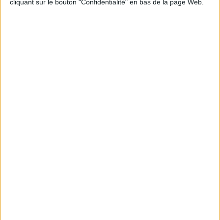
cliquant sur le bouton "Confidentialité" en bas de la page Web.
Informations pratiques
Conditions d'utilisation du site
Qui sommes-nous
Mentions Légales
Frais de port & Livraison
Conditions Générales de Vente
À votre service
Offres d'emploi
Offres Partenaires
À découvrir
FeniXX
EDRLab
RetroNews
BnF : portail des métiers du livre
Cercle de la librairie