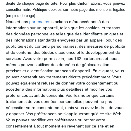
SÉRIE
Nous et nos
partenaires
stockons et/ou accédons à des
DISPONIBILITÉ
informations sur un appareil, telles que les cookies, et traitons
Le Yoga du sommeil éveillé :
méthode de relaxation,
des données personnelles telles que des identifiants uniques et
yoga nidra
epuise (1)
des informations standards envoyées par un appareil pour des
Auteur :
Dennis Boyes
publicités et du contenu personnalisés, des mesures de publicité
Éditeur(s) :
Desclée De
et de contenu, des études d'audience et le développement de
Brouwer
services.
Avec votre permission, nos 162 partenaires et nous-
13,20 €
mêmes pouvons utiliser des données de géolocalisation
Indisponible
précises et d’identification par scan d'appareil. En cliquant, vous
pouvez consentir aux traitements décrits précédemment. Vous
pouvez également refuser de donner votre consentement ou
1
accéder à des informations plus détaillées et modifier vos
préférences avant de consentir.
Veuillez noter que certains
traitements de vos données personnelles peuvent ne pas
Découvrez nos Newsletters Mollat !
nécessiter votre consentement, mais vous avez le droit de vous
y opposer. Vos préférences ne s'appliqueront qu’à ce site Web.
JE M'INSCRIS
Vous pouvez modifier vos préférences ou retirer votre
consentement à tout moment en revenant sur ce site et en