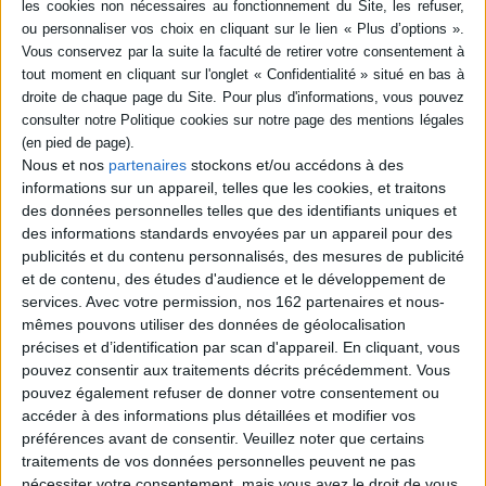
SÉRIE
DISPONIBILITÉ
Qu'est-ce qu'un
disponible (1)
médicament ? : un objet
étrange entre science,
Nous et nos
partenaires
stockons et/ou accédons à des
marché et société
informations sur un appareil, telles que les cookies, et traitons
Auteur :
Philippe Pignarre
des données personnelles telles que des identifiants uniques et
Éditeur(s) :
La Découverte
des informations standards envoyées par un appareil pour des
Cette analyse intéressera
publicités et du contenu personnalisés, des mesures de publicité
aussi bien les professionnels
et de contenu, des études d'audience et le développement de
qui y trouveront des
réponses inattendues sur
services.
Avec votre permission, nos 162 partenaires et nous-
les difficultés auxquelles se
mêmes pouvons utiliser des données de géolocalisation
heurtent les réformes du
précises et d’identification par scan d'appareil. En cliquant, vous
systèmes de santé, en
pouvez consentir aux traitements décrits précédemment. Vous
France comme à l'étranger,
pouvez également refuser de donner votre consentement ou
que les profanes qui se
posent des questions sur les
accéder à des informations plus détaillées et modifier vos
mérites ...
préférences avant de consentir.
Veuillez noter que certains
16,00 €
traitements de vos données personnelles peuvent ne pas
Disponible chez l'éditeur
nécessiter votre consentement, mais vous avez le droit de vous