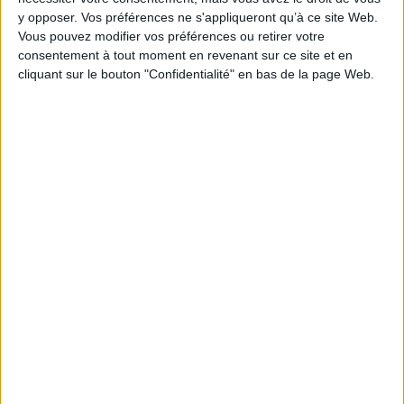
y opposer. Vos préférences ne s'appliqueront qu’à ce site Web.
AJOUTER AU PANIER
Vous pouvez modifier vos préférences ou retirer votre
consentement à tout moment en revenant sur ce site et en
cliquant sur le bouton "Confidentialité" en bas de la page Web.
1
Découvrez nos Newsletters Mollat !
JE M'INSCRIS
Informations pratiques
Conditions d'utilisation du site
Qui sommes-nous
Mentions Légales
Frais de port & Livraison
Conditions Générales de Vente