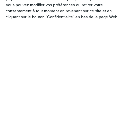
Vous pouvez modifier vos préférences ou retirer votre
1
consentement à tout moment en revenant sur ce site et en
cliquant sur le bouton "Confidentialité" en bas de la page Web.
Découvrez nos Newsletters Mollat !
JE M'INSCRIS
Informations pratiques
Conditions d'utilisation du site
Qui sommes-nous
Mentions Légales
Frais de port & Livraison
Conditions Générales de Vente
À votre service
Offres d'emploi
Offres Partenaires