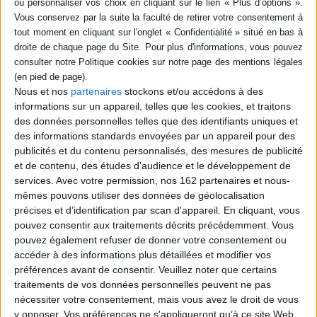
SÉRIE
DISPONIBILITÉ
L'entreprise néo-libérale,
epuise (1)
Nous et nos
partenaires
stockons et/ou accédons à des
nouvelle utopie capitaliste ?
informations sur un appareil, telles que les cookies, et traitons
Auteur :
Thomas Coutrot
des données personnelles telles que des identifiants uniques et
Éditeur(s) :
La Découverte
des informations standards envoyées par un appareil pour des
Propose une vision
publicités et du contenu personnalisés, des mesures de publicité
renouvelée de l'approche
et de contenu, des études d'audience et le développement de
marxiste de l'entreprise, qui
services.
Avec votre permission, nos 162 partenaires et nous-
intègre les acquis de la
sociologie industrielle et de
mêmes pouvons utiliser des données de géolocalisation
la gestion dans une vision
précises et d’identification par scan d'appareil. En cliquant, vous
historique et dynamique des
pouvez consentir aux traitements décrits précédemment. Vous
systèmes productifs.
pouvez également refuser de donner votre consentement ou
Emerge l'hypothèse
suivante : nous sommes en
accéder à des informations plus détaillées et modifier vos
train de basculer...
préférences avant de consentir.
Veuillez noter que certains
24,39 €
traitements de vos données personnelles peuvent ne pas
Indisponible
nécessiter votre consentement, mais vous avez le droit de vous
y opposer. Vos préférences ne s'appliqueront qu’à ce site Web.