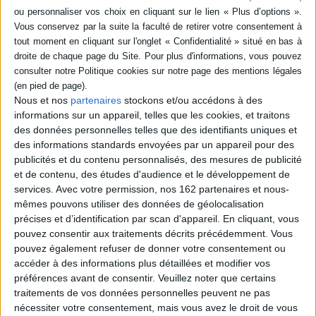
poche (1)
SÉRIE
La mondialisation n'est pas
coupable : vertus et limites
du libre-échange
Nous et nos
partenaires
stockons et/ou accédons à des
DISPONIBILITÉ
Auteur :
Paul R. Krugman
informations sur un appareil, telles que les cookies, et traitons
Éditeur(s) :
La Découverte
disponible (1)
des données personnelles telles que des identifiants uniques et
Comme les variations
des informations standards envoyées par un appareil pour des
climatiques, l'économie
publicités et du contenu personnalisés, des mesures de publicité
mondiale est un système
complexe de relations à
et de contenu, des études d'audience et le développement de
effets rétroactifs et non un
services.
Avec votre permission, nos 162 partenaires et nous-
enchaînement de causes
mêmes pouvons utiliser des données de géolocalisation
mécaniques à sens unique.
précises et d’identification par scan d'appareil. En cliquant, vous
Convaincu que l'on peut
parler d'économie sous une
pouvez consentir aux traitements décrits précédemment. Vous
forme claire, et même
pouvez également refuser de donner votre consentement ou
divertissante, sans tra...
accéder à des informations plus détaillées et modifier vos
11,50 €
préférences avant de consentir.
Veuillez noter que certains
Disponible chez l'éditeur
traitements de vos données personnelles peuvent ne pas
nécessiter votre consentement, mais vous avez le droit de vous
AJOUTER AU PANIER