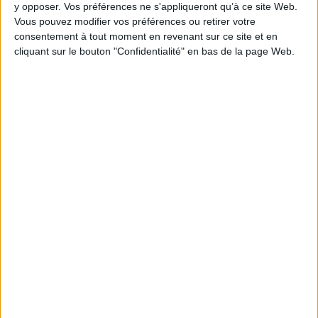
y opposer. Vos préférences ne s'appliqueront qu’à ce site Web.
Vous pouvez modifier vos préférences ou retirer votre
consentement à tout moment en revenant sur ce site et en
cliquant sur le bouton "Confidentialité" en bas de la page Web.
1
Découvrez nos Newsletters Mollat !
JE M'INSCRIS
Informations pratiques
Conditions d'utilisation du site
Qui sommes-nous
Mentions Légales
Frais de port & Livraison
Conditions Générales de Vente
À votre service