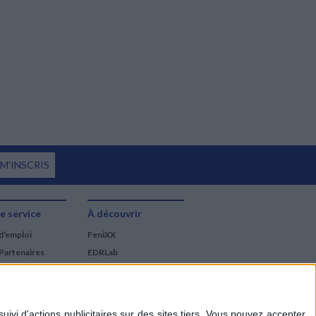
 M'INSCRIS
e service
À découvrir
d'emploi
FeniXX
Partenaires
EDRLab
RetroNews
BnF : portail des métiers
du livre