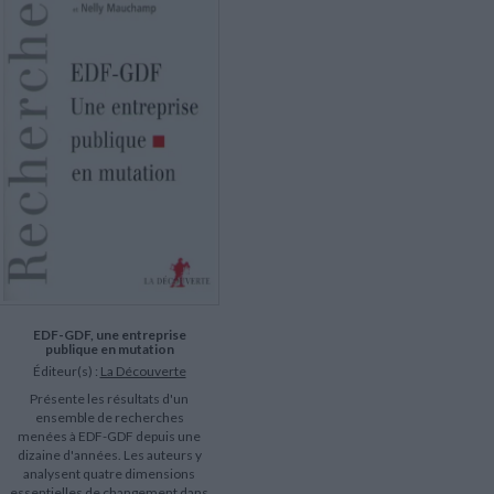
LITTÉRATURE DE VOYAGE
Dictionnaires Français
Histoire moderne
Relations et politiques
internationales
Dictionnaires Bilingues
Récits des voyageurs et des
Histoire contemporaine
explorateurs
Sécurité nationale - Défense
Langues universitaires -
BIOGRAPHIES HISTORIQUES
Dictionnaires et méthodes
ECOLOGIE - ENVIRONNEMENT
Biographies historiques
Méthodes Langues Grand public
Ecologie
Français langues étrangères
HISTOIRE - GÉNÉRALITÉS
Historiographie
Etudes historiques
Généalogie - Héraldique
Franc-maçonnerie
EDF-GDF, une entreprise
publique en mutation
Éditeur(s) :
La Découverte
Présente les résultats d'un
ensemble de recherches
menées à EDF-GDF depuis une
dizaine d'années. Les auteurs y
analysent quatre dimensions
essentielles de changement dans