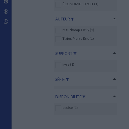
Pinterest
Techniques de construction
ÉCONOMIE - DROIT (1)
SCIENCE FICTION ET FANTASY
Vie familiale
Disciplines paramédicales
Matériaux de l’architecture
Littérature SF et Fantasy
Threads
Ouvrages Généraux
Urbanisme
SOCIOLOGIE
AUTEUR
Sociologie générale
Whatsapp
Travail social
Mauchamp, Nelly (1)
Santé et société
Tixier, Pierre Eric (1)
ETHNOLOGIE
Anthropologie
SUPPORT
Ethnologie par pays
livre (1)
SÉRIE
DISPONIBILITÉ
epuise (1)