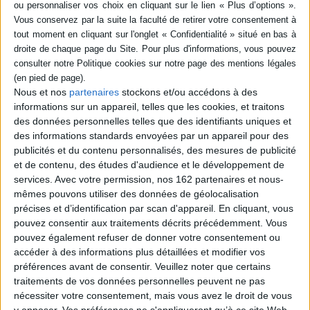
SÉRIE
DISPONIBILITÉ
Les Grecs, les historiens, la
epuise (1)
démocratie : le grand écart
Nous et nos
partenaires
stockons et/ou accédons à des
Auteur :
Pierre Vidal-Naquet
informations sur un appareil, telles que les cookies, et traitons
des données personnelles telles que des identifiants uniques et
Éditeur(s) :
La Découverte
des informations standards envoyées par un appareil pour des
Deux ensembles de textes.
publicités et du contenu personnalisés, des mesures de publicité
Le premier étudie trois
historiens grecs antiques
et de contenu, des études d'audience et le développement de
(Hérodote, Thucydide et
services.
Avec votre permission, nos 162 partenaires et nous-
Diodore) à travers les
mêmes pouvons utiliser des données de géolocalisation
lectures qu'en ont faites les
précises et d’identification par scan d'appareil. En cliquant, vous
Temps modernes. Le
second concerne la
pouvez consentir aux traitements décrits précédemment. Vous
réappropriation de la
pouvez également refuser de donner votre consentement ou
démocratie athénienne par
accéder à des informations plus détaillées et modifier vos
les Européens au tournant
préférences avant de consentir.
Veuillez noter que certains
de...
24,80 €
traitements de vos données personnelles peuvent ne pas
Indisponible
nécessiter votre consentement, mais vous avez le droit de vous
y opposer. Vos préférences ne s'appliqueront qu’à ce site Web.