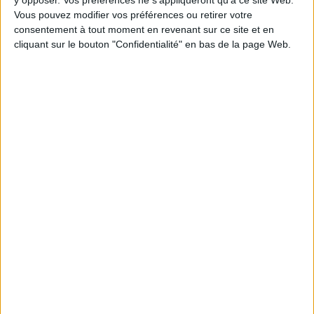
Vous pouvez modifier vos préférences ou retirer votre
consentement à tout moment en revenant sur ce site et en
1
cliquant sur le bouton "Confidentialité" en bas de la page Web.
Découvrez nos Newsletters Mollat !
JE M'INSCRIS
Informations pratiques
Conditions d'utilisation du site
Qui sommes-nous
Mentions Légales
Frais de port & Livraison
Conditions Générales de Vente
À votre service
Offres d'emploi