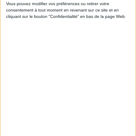
Vous pouvez modifier vos préférences ou retirer votre
1
consentement à tout moment en revenant sur ce site et en
cliquant sur le bouton "Confidentialité" en bas de la page Web.
Découvrez nos Newsletters Mollat !
JE M'INSCRIS
Informations pratiques
Conditions d'utilisation du site
Qui sommes-nous
Mentions Légales
Frais de port & Livraison
Conditions Générales de Vente
À votre service
Offres d'emploi
Offres Partenaires