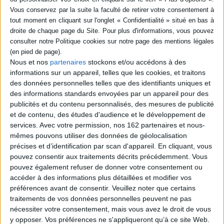
livre (1)
SÉRIE
DISPONIBILITÉ
Mémoires d'un compagnon
Nous et nos
partenaires
stockons et/ou accédons à des
Auteur :
Agricol Perdiguier
informations sur un appareil, telles que les cookies, et traitons
epuise (1)
Éditeur(s) :
La Découverte
des données personnelles telles que des identifiants uniques et
des informations standards envoyées par un appareil pour des
Compagnon charpentier du
Devoir de liberté, c'est
publicités et du contenu personnalisés, des mesures de publicité
l'homme qui a le plus fait
et de contenu, des études d'audience et le développement de
pour populariser la grande
services.
Avec votre permission, nos 162 partenaires et nous-
geste du tour de France au
mêmes pouvons utiliser des données de géolocalisation
XIXe siècle. En 1852, chassé
par l'Empire parce que
précises et d’identification par scan d'appareil. En cliquant, vous
républicain, il rédige ce
pouvez consentir aux traitements décrits précédemment. Vous
classique de la littérature
pouvez également refuser de donner votre consentement ou
ouvrière, décrivant le
accéder à des informations plus détaillées et modifier vos
paysage...
28,40 €
préférences avant de consentir.
Veuillez noter que certains
Indisponible
traitements de vos données personnelles peuvent ne pas
nécessiter votre consentement, mais vous avez le droit de vous
y opposer. Vos préférences ne s'appliqueront qu’à ce site Web.