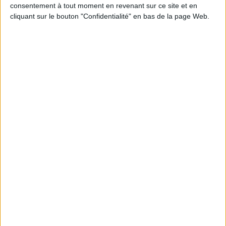
Découvrez nos Newsletters Mollat !
consentement à tout moment en revenant sur ce site et en
cliquant sur le bouton "Confidentialité" en bas de la page Web.
JE M'INSCRIS
Informations pratiques
Conditions d'utilisation du site
Qui sommes-nous
Mentions Légales
Frais de port & Livraison
Conditions Générales de Vente
À votre service
Offres d'emploi
Offres Partenaires
À découvrir
FeniXX
EDRLab