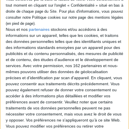
poche (1)
SÉRIE
Nous et nos
partenaires
stockons et/ou accédons à des
Etats-Unis, peuple et
culture
informations sur un appareil, telles que les cookies, et traitons
Éditeur(s) :
La Découverte
des données personnelles telles que des identifiants uniques et
DISPONIBILITÉ
Aborde l'histoire des Etats-
des informations standards envoyées par un appareil pour des
Unis sous ses différents
epuise (1)
publicités et du contenu personnalisés, des mesures de publicité
aspects : territorial,
et de contenu, des études d'audience et le développement de
anthropologique,
services.
Avec votre permission, nos 162 partenaires et nous-
économique, culturel. Traite
mêmes pouvons utiliser des données de géolocalisation
en particulier de ce qui fait la
spécificité de ce pays et de
précises et d’identification par scan d'appareil. En cliquant, vous
son peuple. ©Electre 2026
pouvez consentir aux traitements décrits précédemment. Vous
9,20 €
pouvez également refuser de donner votre consentement ou
Indisponible
accéder à des informations plus détaillées et modifier vos
préférences avant de consentir.
Veuillez noter que certains
traitements de vos données personnelles peuvent ne pas
1
nécessiter votre consentement, mais vous avez le droit de vous
y opposer. Vos préférences ne s'appliqueront qu’à ce site Web.
Vous pouvez modifier vos préférences ou retirer votre