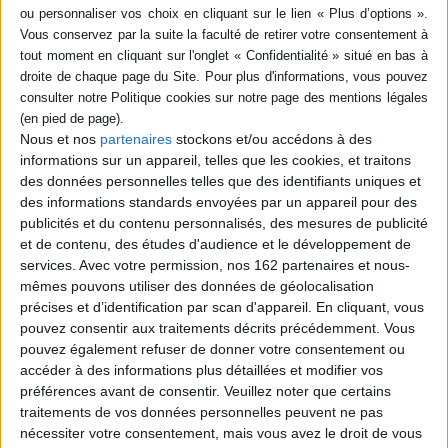
SUPPORT
IAD (1)
L'argent : croyance, mesure,
SÉRIE
spéculation
Nous et nos
partenaires
stockons et/ou accédons à des
Éditeur(s) :
La Découverte
informations sur un appareil, telles que les cookies, et traitons
Croise les apports
DISPONIBILITÉ
des données personnelles telles que des identifiants uniques et
d'économistes, de
philosophes, de
des informations standards envoyées par un appareil pour des
disponible (1)
psychanalystes et
publicités et du contenu personnalisés, des mesures de publicité
d'anthropologues qui
et de contenu, des études d'audience et le développement de
explorent les multiples
services.
Avec votre permission, nos 162 partenaires et nous-
dimensions de cet objet
mystérieux, l'argent : la
mêmes pouvons utiliser des données de géolocalisation
croyance ("Notre âme ne
précises et d’identification par scan d'appareil. En cliquant, vous
branle qu'à crédit", disait
pouvez consentir aux traitements décrits précédemment. Vous
Montaigne), la mesure (au
pouvez également refuser de donner votre consentement ou
double sens de justice ...
30,00 €
accéder à des informations plus détaillées et modifier vos
préférences avant de consentir.
Veuillez noter que certains
Disponible chez l'éditeur
traitements de vos données personnelles peuvent ne pas
AJOUTER AU PANIER
nécessiter votre consentement, mais vous avez le droit de vous