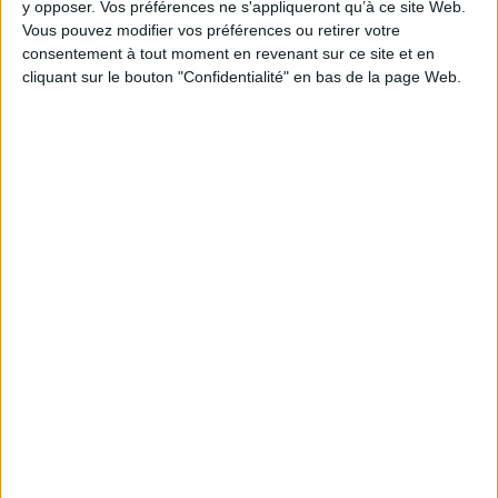
y opposer. Vos préférences ne s'appliqueront qu’à ce site Web.
Vous pouvez modifier vos préférences ou retirer votre
consentement à tout moment en revenant sur ce site et en
1
cliquant sur le bouton "Confidentialité" en bas de la page Web.
Découvrez nos Newsletters Mollat !
JE M'INSCRIS
Informations pratiques
Conditions d'utilisation du site
Qui sommes-nous
Mentions Légales
Frais de port & Livraison
Conditions Générales de Vente
À votre service
Offres d'emploi