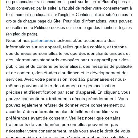
poche (1)
SÉRIE
Les passions tristes :
souffrance psychique et
crise sociale
Nous et nos
partenaires
stockons et/ou accédons à des
DISPONIBILITÉ
Auteur :
Miguel Benasayag
informations sur un appareil, telles que les cookies, et traitons
Éditeur(s) :
La Découverte
des données personnelles telles que des identifiants uniques et
epuise (1)
des informations standards envoyées par un appareil pour des
Les jeunes en souffrance
psychique constituent un
publicités et du contenu personnalisés, des mesures de publicité
phénomène nouveau. A
et de contenu, des études d'audience et le développement de
partir d'une longue
services.
Avec votre permission, nos 162 partenaires et nous-
expérience clinique en
mêmes pouvons utiliser des données de géolocalisation
pédopsychiatrie, les auteurs
montrent que les équipes
précises et d’identification par scan d'appareil. En cliquant, vous
soignantes sont trop
pouvez consentir aux traitements décrits précédemment. Vous
réduites et que les
pouvez également refuser de donner votre consentement ou
techniques
accéder à des informations plus détaillées et modifier vos
psychothérapeutiques
classiques ne sont pas ada...
préférences avant de consentir.
Veuillez noter que certains
9,00 €
traitements de vos données personnelles peuvent ne pas
Indisponible
nécessiter votre consentement, mais vous avez le droit de vous
y opposer. Vos préférences ne s'appliqueront qu’à ce site Web.