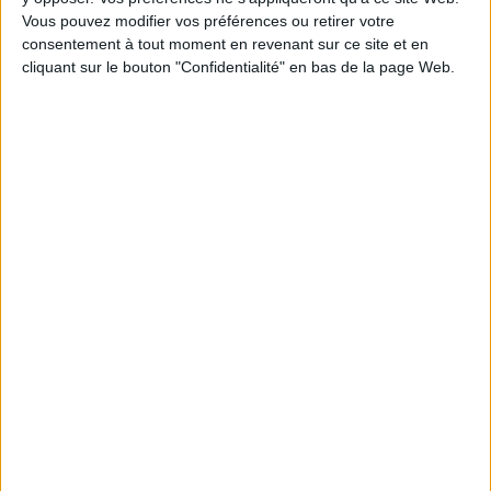
Vous pouvez modifier vos préférences ou retirer votre
1
consentement à tout moment en revenant sur ce site et en
cliquant sur le bouton "Confidentialité" en bas de la page Web.
Découvrez nos Newsletters Mollat !
JE M'INSCRIS
Informations pratiques
Conditions d'utilisation du site
Qui sommes-nous
Mentions Légales
Frais de port & Livraison
Conditions Générales de Vente
À votre service
Offres d'emploi
Offres Partenaires