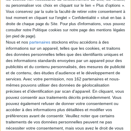
IAD (1)
SÉRIE
DISPONIBILITÉ
Nos années sida : 25 ans de
guerres intimes
Nous et nos
partenaires
stockons et/ou accédons à des
Auteur :
Eric Favereau
disponible (1)
informations sur un appareil, telles que les cookies, et traitons
Éditeur(s) :
La Découverte
des données personnelles telles que des identifiants uniques et
A partir d'une dizaine
des informations standards envoyées par un appareil pour des
d'entretiens réalisés depuis
publicités et du contenu personnalisés, des mesures de publicité
vingt-cinq ans avec des
et de contenu, des études d'audience et le développement de
acteurs de la lutte contre le
sida (chercheurs et
services.
Avec votre permission, nos 162 partenaires et nous-
médecins, politiques et
mêmes pouvons utiliser des données de géolocalisation
militants), montre que,
précises et d’identification par scan d'appareil. En cliquant, vous
depuis 1981, toutes les
pouvez consentir aux traitements décrits précédemment. Vous
actions, petites ou grandes, à
force de se répéter, ont fini
pouvez également refuser de donner votre consentement ou
par bâti...
accéder à des informations plus détaillées et modifier vos
18,00 €
préférences avant de consentir.
Veuillez noter que certains
Disponible chez l'éditeur
traitements de vos données personnelles peuvent ne pas
nécessiter votre consentement, mais vous avez le droit de vous
AJOUTER AU PANIER