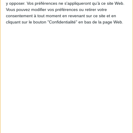
y opposer. Vos préférences ne s'appliqueront qu’à ce site Web.
Vous pouvez modifier vos préférences ou retirer votre
consentement à tout moment en revenant sur ce site et en
cliquant sur le bouton "Confidentialité" en bas de la page Web.
1
Découvrez nos Newsletters Mollat !
JE M'INSCRIS
Informations pratiques
Conditions d'utilisation du site
Qui sommes-nous
Mentions Légales
Frais de port & Livraison
Conditions Générales de Vente
À votre service