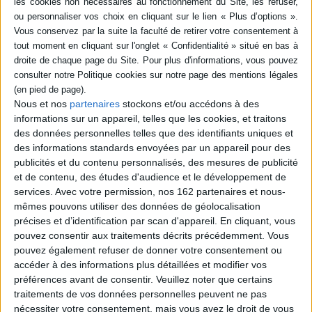
SÉRIE
DISPONIBILITÉ
Souffrances sociales :
disponible (1)
philosophie, psychologie et
politique
Nous et nos
partenaires
stockons et/ou accédons à des
Auteur :
Emmanuel Renault
informations sur un appareil, telles que les cookies, et traitons
des données personnelles telles que des identifiants uniques et
Éditeur(s) :
La Découverte
des informations standards envoyées par un appareil pour des
A travers un examen
publicités et du contenu personnalisés, des mesures de publicité
critique des modèles
théoriques issus de la
et de contenu, des études d'audience et le développement de
sociologie, de l'économie,
services.
Avec votre permission, nos 162 partenaires et nous-
du politique ou de la
mêmes pouvons utiliser des données de géolocalisation
médecine, l'auteur montre
précises et d’identification par scan d'appareil. En cliquant, vous
que la souffrance sociale
constitue un objet d'étude. Il
pouvez consentir aux traitements décrits précédemment. Vous
affirme que cette notion,
pouvez également refuser de donner votre consentement ou
loin d'être un slogan
accéder à des informations plus détaillées et modifier vos
polémique vidé de tout ...
préférences avant de consentir.
Veuillez noter que certains
29,50 €
traitements de vos données personnelles peuvent ne pas
Disponible chez l'éditeur
nécessiter votre consentement, mais vous avez le droit de vous