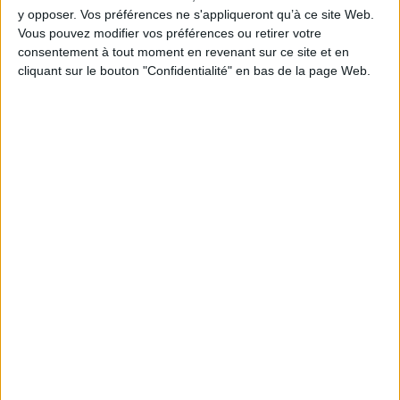
y opposer. Vos préférences ne s'appliqueront qu’à ce site Web.
AJOUTER AU PANIER
Vous pouvez modifier vos préférences ou retirer votre
consentement à tout moment en revenant sur ce site et en
cliquant sur le bouton "Confidentialité" en bas de la page Web.
1
Découvrez nos Newsletters Mollat !
JE M'INSCRIS
Informations pratiques
Conditions d'utilisation du site
Qui sommes-nous
Mentions Légales
Frais de port & Livraison
Conditions Générales de Vente