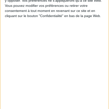
y opposer. Vos préférences ne s'appliqueront qu’à ce site Web.
Vous pouvez modifier vos préférences ou retirer votre
consentement à tout moment en revenant sur ce site et en
1
cliquant sur le bouton "Confidentialité" en bas de la page Web.
Découvrez nos Newsletters Mollat !
JE M'INSCRIS
Informations pratiques
Conditions d'utilisation du site
Qui sommes-nous
Mentions Légales
Frais de port & Livraison
Conditions Générales de Vente
À votre service
Offres d'emploi