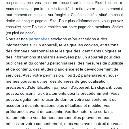
poche (1)
SÉRIE
Les années Condor :
comment Pinochet et ses
alliés ont propagé le
Nous et nos
partenaires
stockons et/ou accédons à des
terrorisme sur trois
DISPONIBILITÉ
informations sur un appareil, telles que les cookies, et traitons
continents
Auteur :
John Dinges
des données personnelles telles que des identifiants uniques et
epuise (1)
des informations standards envoyées par un appareil pour des
Éditeur(s) :
La Découverte
publicités et du contenu personnalisés, des mesures de publicité
Enquête sur les actions
et de contenu, des études d'audience et le développement de
clandestines menées par le
président chilien A.
services.
Avec votre permission, nos 162 partenaires et nous-
Pinochet, avec le soutien de
mêmes pouvons utiliser des données de géolocalisation
la CIA, contre ses opposants
précises et d’identification par scan d'appareil. En cliquant, vous
dans les années 1970 et
pouvez consentir aux traitements décrits précédemment. Vous
1980. Au total, 30 000
personnes auraient été
pouvez également refuser de donner votre consentement ou
enlevées ou assassinées au
accéder à des informations plus détaillées et modifier vos
cours de l'opération
préférences avant de consentir.
Veuillez noter que certains
nommée Condor. L'ét...
traitements de vos données personnelles peuvent ne pas
12,90 €
nécessiter votre consentement, mais vous avez le droit de vous
Indisponible