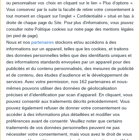
SÉRIE
DISPONIBILITÉ
Le goût de l'observation :
epuise (1)
comprendre et pratiquer
Nous et nos
partenaires
stockons et/ou accédons à des
l'observation participante
informations sur un appareil, telles que les cookies, et traitons
en sciences sociales
des données personnelles telles que des identifiants uniques et
Auteur :
Jean Peneff
des informations standards envoyées par un appareil pour des
Éditeur(s) :
La Découverte
publicités et du contenu personnalisés, des mesures de publicité
Un panorama large de
et de contenu, des études d'audience et le développement de
l'"école française" de
l'observation, rassemblant
services.
Avec votre permission, nos 162 partenaires et nous-
toutes les sciences. Alors
mêmes pouvons utiliser des données de géolocalisation
que les anthropologues et
précises et d’identification par scan d'appareil. En cliquant, vous
les sociologues de l'école de
pouvez consentir aux traitements décrits précédemment. Vous
Chicago préconisent
pouvez également refuser de donner votre consentement ou
l'observation et la réalisent
dès les années 1920, les
accéder à des informations plus détaillées et modifier vos
Français l'adoptent avec 80
préférences avant de consentir.
Veuillez noter que certains
ans de ret...
traitements de vos données personnelles peuvent ne pas
18,50 €
nécessiter votre consentement, mais vous avez le droit de vous
Indisponible