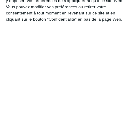
y opposer. Vos préférences ne s'appliqueront qu’à ce site Web.
Vous pouvez modifier vos préférences ou retirer votre
consentement à tout moment en revenant sur ce site et en
1
cliquant sur le bouton "Confidentialité" en bas de la page Web.
Découvrez nos Newsletters Mollat !
JE M'INSCRIS
Informations pratiques
Conditions d'utilisation du site
Qui sommes-nous
Mentions Légales
Frais de port & Livraison
Conditions Générales de Vente
À votre service
Offres d'emploi