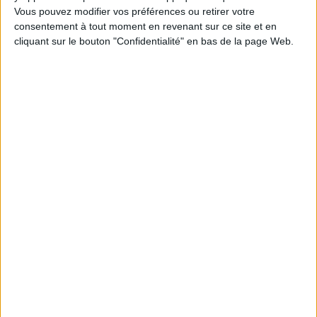
Vous pouvez modifier vos préférences ou retirer votre
1
consentement à tout moment en revenant sur ce site et en
cliquant sur le bouton "Confidentialité" en bas de la page Web.
Découvrez nos Newsletters Mollat !
JE M'INSCRIS
Informations pratiques
Conditions d'utilisation du site
Qui sommes-nous
Mentions Légales
Frais de port & Livraison
Conditions Générales de Vente
À votre service
Offres d'emploi
Offres Partenaires