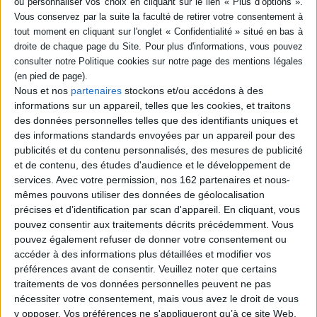
livre (1)
SÉRIE
Commun : essai sur la
DISPONIBILITÉ
révolution du XXIe siècle
Nous et nos
partenaires
stockons et/ou accédons à des
Auteur :
Pierre Dardot
informations sur un appareil, telles que les cookies, et traitons
epuise (1)
Éditeur(s) :
La Découverte
des données personnelles telles que des identifiants uniques et
des informations standards envoyées par un appareil pour des
En opposition à la
publicités et du contenu personnalisés, des mesures de publicité
privatisation de ressources
et de contenu, des études d'audience et le développement de
naturelles, de biens ou de
services publics de réseaux
services.
Avec votre permission, nos 162 partenaires et nous-
de communication, la notion
mêmes pouvons utiliser des données de géolocalisation
de commun est avancée. La
précises et d’identification par scan d'appareil. En cliquant, vous
notion de commun est à
pouvez consentir aux traitements décrits précédemment. Vous
associer aux pratiques de
pouvez également refuser de donner votre consentement ou
mise en commun des
choses, de leur usage et des
accéder à des informations plus détaillées et modifier vos
règles qui obl...
préférences avant de consentir.
Veuillez noter que certains
25,00 €
traitements de vos données personnelles peuvent ne pas
Indisponible
nécessiter votre consentement, mais vous avez le droit de vous
y opposer. Vos préférences ne s'appliqueront qu’à ce site Web.