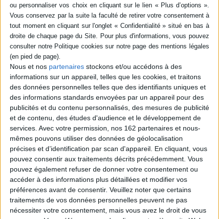
SÉRIE
DISPONIBILITÉ
Retour de flammes : les
epuise (1)
pompiers, des héros
Nous et nos
partenaires
stockons et/ou accédons à des
fatigués ?
informations sur un appareil, telles que les cookies, et traitons
Auteur :
Romain Pudal
des données personnelles telles que des identifiants uniques et
Éditeur(s) :
La Découverte
des informations standards envoyées par un appareil pour des
publicités et du contenu personnalisés, des mesures de publicité
Si la lutte contre les
et de contenu, des études d'audience et le développement de
incendies reste au centre du
services.
Avec votre permission, nos 162 partenaires et nous-
métier de pompier, les
combattants du feu sont
mêmes pouvons utiliser des données de géolocalisation
également confrontés aux
précises et d’identification par scan d'appareil. En cliquant, vous
effets de la crise
pouvez consentir aux traitements décrits précédemment. Vous
économique et à la misère
pouvez également refuser de donner votre consentement ou
au sein de la société.
L'auteur décrit leur
accéder à des informations plus détaillées et modifier vos
précarisation qui met en
préférences avant de consentir.
Veuillez noter que certains
péril leur éthique altruiste....
traitements de vos données personnelles peuvent ne pas
16,50 €
nécessiter votre consentement, mais vous avez le droit de vous
Indisponible