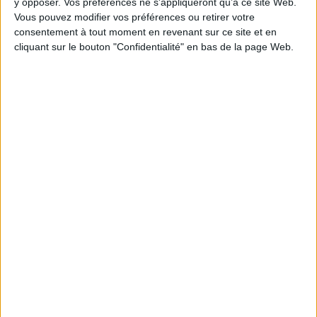
y opposer. Vos préférences ne s'appliqueront qu’à ce site Web.
Vous pouvez modifier vos préférences ou retirer votre
consentement à tout moment en revenant sur ce site et en
1
cliquant sur le bouton "Confidentialité" en bas de la page Web.
Découvrez nos Newsletters Mollat !
JE M'INSCRIS
Informations pratiques
Conditions d'utilisation du site
Qui sommes-nous
Mentions Légales
Frais de port & Livraison
Conditions Générales de Vente
À votre service
Offres d'emploi